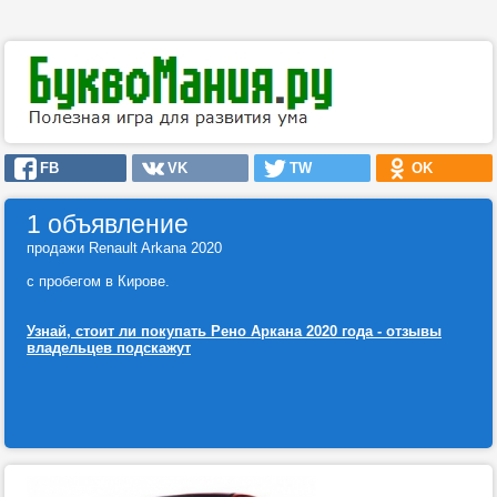
FB
VK
TW
OK
1 объявление
продажи Renault Arkana 2020
с пробегом в Кирове.
Узнай, стоит ли покупать Рено Аркана 2020 года - отзывы
владельцев подскажут