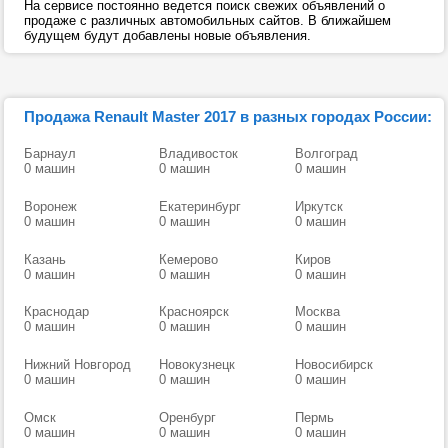
На сервисе постоянно ведется поиск свежих объявлений о
продаже с различных автомобильных сайтов. В ближайшем
будущем будут добавлены новые объявления.
Продажа Renault Master 2017 в разных городах России:
Барнаул
Владивосток
Волгоград
0 машин
0 машин
0 машин
Воронеж
Екатеринбург
Иркутск
0 машин
0 машин
0 машин
Казань
Кемерово
Киров
0 машин
0 машин
0 машин
Краснодар
Красноярск
Москва
0 машин
0 машин
0 машин
Нижний Новгород
Новокузнецк
Новосибирск
0 машин
0 машин
0 машин
Омск
Оренбург
Пермь
0 машин
0 машин
0 машин