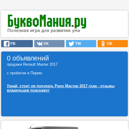
FB
VK
TW
OK
0 объявлений
продажи Renault Master 2017
с пробегом в Перми.
Узнай, стоит ли покупать Рено Мастер 2017 года - отзывы
владельцев подскажут