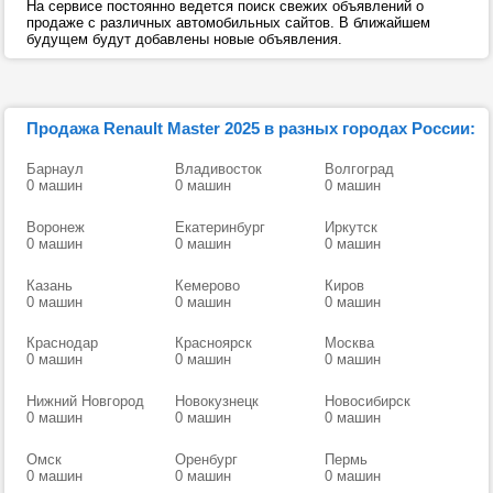
На сервисе постоянно ведется поиск свежих объявлений о
продаже с различных автомобильных сайтов. В ближайшем
будущем будут добавлены новые объявления.
Продажа Renault Master 2025 в разных городах России:
Барнаул
Владивосток
Волгоград
0 машин
0 машин
0 машин
Воронеж
Екатеринбург
Иркутск
0 машин
0 машин
0 машин
Казань
Кемерово
Киров
0 машин
0 машин
0 машин
Краснодар
Красноярск
Москва
0 машин
0 машин
0 машин
Нижний Новгород
Новокузнецк
Новосибирск
0 машин
0 машин
0 машин
Омск
Оренбург
Пермь
0 машин
0 машин
0 машин