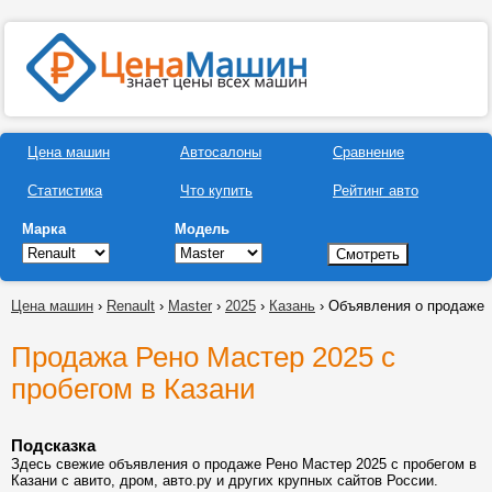
Цена машин
Автосалоны
Сравнение
Статистика
Что купить
Рейтинг авто
Марка
Модель
Цена машин
›
Renault
›
Master
›
2025
›
Казань
› Объявления о продаже
Продажа Рено Мастер 2025 с
пробегом в Казани
Подсказка
Здесь свежие объявления о продаже Рено Мастер 2025 с пробегом в
Казани с авито, дром, авто.ру и других крупных сайтов России.