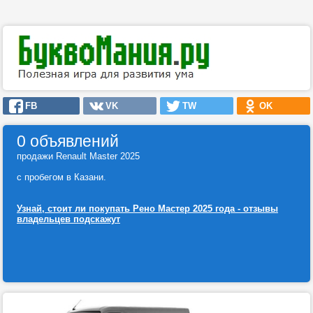
FB
VK
TW
OK
0 объявлений
продажи Renault Master 2025
с пробегом в Казани.
Узнай, стоит ли покупать Рено Мастер 2025 года - отзывы
владельцев подскажут