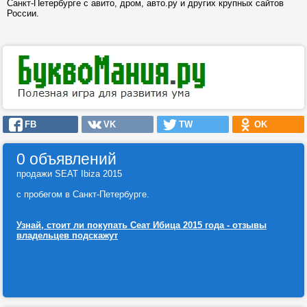
Санкт-Петербурге с авито, дром, авто.ру и других крупных сайтов
России.
FB
VK
TW
OK
0 объявлений
продажи SEAT Ibiza 2015
с пробегом в Санкт-Петербурге.
Узнай, стоит ли покупать Сеат Ибица 2015 года - отзывы
владельцев подскажут