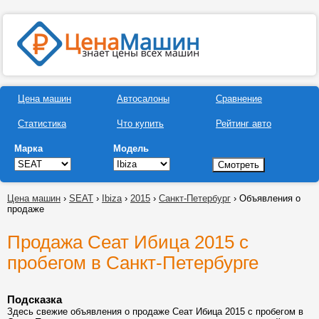
Цена машин
Автосалоны
Сравнение
Статистика
Что купить
Рейтинг авто
Марка
Модель
Цена машин
›
SEAT
›
Ibiza
›
2015
›
Санкт-Петербург
› Объявления о
продаже
Продажа Сеат Ибица 2015 с
пробегом в Санкт-Петербурге
Подсказка
Здесь свежие объявления о продаже Сеат Ибица 2015 с пробегом в