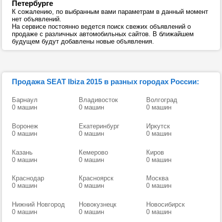
Петербурге
К сожалению, по выбранным вами параметрам в данный момент
нет объявлений.
На сервисе постоянно ведется поиск свежих объявлений о
продаже с различных автомобильных сайтов. В ближайшем
будущем будут добавлены новые объявления.
Продажа SEAT Ibiza 2015 в разных городах России:
Барнаул
Владивосток
Волгоград
0 машин
0 машин
0 машин
Воронеж
Екатеринбург
Иркутск
0 машин
0 машин
0 машин
Казань
Кемерово
Киров
0 машин
0 машин
0 машин
Краснодар
Красноярск
Москва
0 машин
0 машин
0 машин
Нижний Новгород
Новокузнецк
Новосибирск
0 машин
0 машин
0 машин