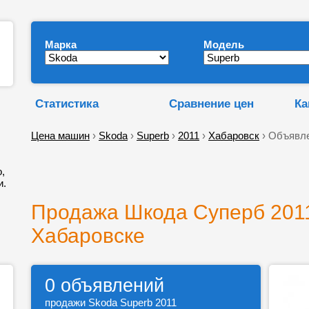
Марка
Модель
Статистика
Сравнение цен
Ка
Цена машин
›
Skoda
›
Superb
›
2011
›
Хабаровск
› Объявле
,
и.
Продажа Шкода Суперб 2011
Хабаровске
0 объявлений
продажи Skoda Superb 2011