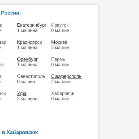
 России:
ж
Екатеринбург
Иркутск
н
1 машина
0 машин
дар
Красноярск
Москва
н
1 машина
5 машин
Оренбург
Пермь
на
1 машина
0 машин
в
Севастополь
Симферополь
н
0 машин
2 машины
вск
Уфа
Хабаровск
н
2 машины
0 машин
 в Хабаровске: