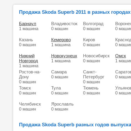
Продажа Skoda Superb 2011 в разных городах
Барнаул
Владивосток
Волгоград
Вороне
1 машина
0 машин
0 машин
0 маши
Казань
Кемерово
Киров
Красно
0 машин
1 машина
0 машин
0 маши
Нижний
Новокузнецк
Новосибирск
Омск
Новгород
1 машина
0 машин
1 маши
1 машина
Ростов-на-
Самара
Санкт-
Сарато
Дону
0 машин
Петербург
0 маши
0 машин
0 машин
Томск
Тула
Тюмень
Ульяно
0 машин
0 машин
0 машин
0 маши
Челябинск
Ярославль
0 машин
0 машин
Продажа Skoda Superb разных годов выпуска