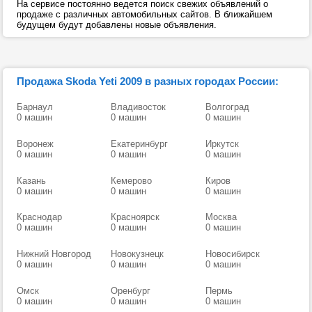
На сервисе постоянно ведется поиск свежих объявлений о
продаже с различных автомобильных сайтов. В ближайшем
будущем будут добавлены новые объявления.
Продажа Skoda Yeti 2009 в разных городах России:
Барнаул
Владивосток
Волгоград
0 машин
0 машин
0 машин
Воронеж
Екатеринбург
Иркутск
0 машин
0 машин
0 машин
Казань
Кемерово
Киров
0 машин
0 машин
0 машин
Краснодар
Красноярск
Москва
0 машин
0 машин
0 машин
Нижний Новгород
Новокузнецк
Новосибирск
0 машин
0 машин
0 машин
Омск
Оренбург
Пермь
0 машин
0 машин
0 машин