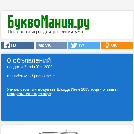
FB
VK
TW
OK
0 объявлений
продажи Skoda Yeti 2009
с пробегом в Красноярске.
Узнай, стоит ли покупать Шкода Йети 2009 года - отзывы
владельцев подскажут