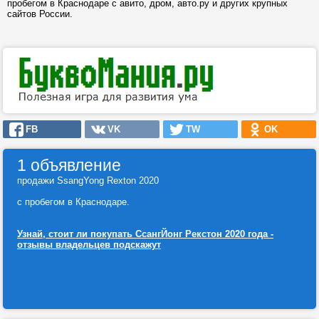
пробегом в Краснодаре с авито, дром, авто.ру и других крупных
сайтов России.
FB
VK
TW
OK
1 объявление
продажи SsangYong Rexton 2020
с пробегом в Краснодаре.
Узнай, стоит ли покупать СсангЙонг Рекстон 2020 года -
отзывы владельцев подскажут