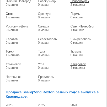
Нижний Новгород
Новокузнецк
Новосибирск
0 машин
0 машин
2 машины
Омск
Оренбург
Пермь
1 машина
0 машин
0 машин
Ростов-на-Дону
Самара
Санкт-Петербург
0 машин
0 машин
1 машина
Саратов
Севастополь
Симферополь
0 машин
0 машин
0 машин
Томск
Тула
Тюмень
1 машина
0 машин
0 машин
Ульяновск
Уфа
Хабаровск
0 машин
0 машин
4 машины
Челябинск
Ярославль
0 машин
0 машин
Продажа SsangYong Rexton разных годов выпуска в
Краснодаре:
2026
2025
2024