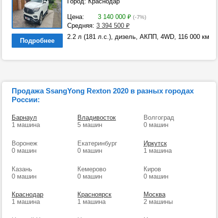
Город: Краснодар
Цена:
3 140 000
₽
(-7%)
Средняя:
3 394 500
₽
2.2 л (181 л.с.), дизель, АКПП, 4WD, 116 000 км
Подробнее
Продажа SsangYong Rexton 2020 в разных городах
России:
Барнаул
Владивосток
Волгоград
1 машина
5 машин
0 машин
Воронеж
Екатеринбург
Иркутск
0 машин
0 машин
1 машина
Казань
Кемерово
Киров
0 машин
0 машин
0 машин
Краснодар
Красноярск
Москва
1 машина
1 машина
2 машины