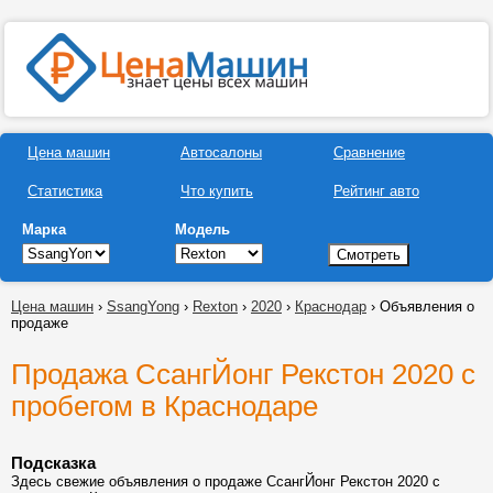
Цена машин
Автосалоны
Сравнение
Статистика
Что купить
Рейтинг авто
Марка
Модель
Цена машин
›
SsangYong
›
Rexton
›
2020
›
Краснодар
› Объявления о
продаже
Продажа СсангЙонг Рекстон 2020 с
пробегом в Краснодаре
Подсказка
Здесь свежие объявления о продаже СсангЙонг Рекстон 2020 с