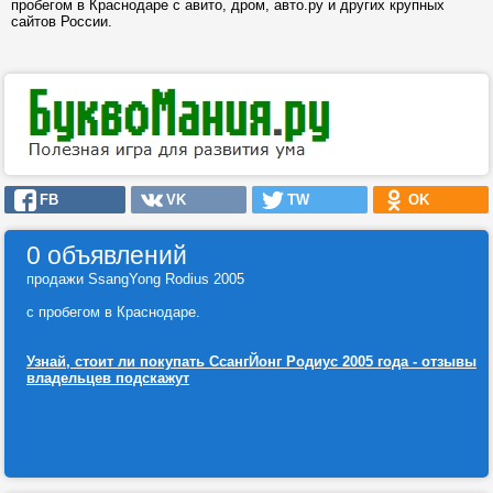
пробегом в Краснодаре с авито, дром, авто.ру и других крупных
сайтов России.
FB
VK
TW
OK
0 объявлений
продажи SsangYong Rodius 2005
с пробегом в Краснодаре.
Узнай, стоит ли покупать СсангЙонг Родиус 2005 года - отзывы
владельцев подскажут