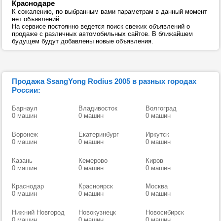
Краснодаре
К сожалению, по выбранным вами параметрам в данный момент
нет объявлений.
На сервисе постоянно ведется поиск свежих объявлений о
продаже с различных автомобильных сайтов. В ближайшем
будущем будут добавлены новые объявления.
Продажа SsangYong Rodius 2005 в разных городах
России:
Барнаул
Владивосток
Волгоград
0 машин
0 машин
0 машин
Воронеж
Екатеринбург
Иркутск
0 машин
0 машин
0 машин
Казань
Кемерово
Киров
0 машин
0 машин
0 машин
Краснодар
Красноярск
Москва
0 машин
0 машин
0 машин
Нижний Новгород
Новокузнецк
Новосибирск
0 машин
0 машин
0 машин