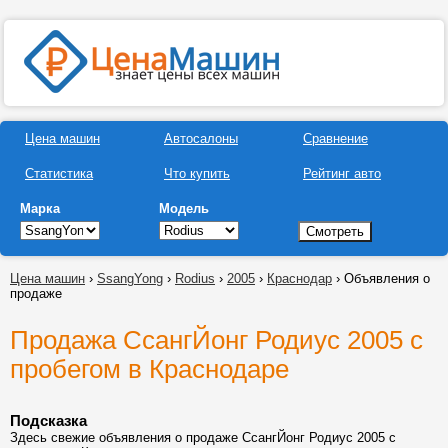
Цена машин
Автосалоны
Сравнение
Статистика
Что купить
Рейтинг авто
Марка
Модель
Цена машин
›
SsangYong
›
Rodius
›
2005
›
Краснодар
› Объявления о
продаже
Продажа СсангЙонг Родиус 2005 с
пробегом в Краснодаре
Подсказка
Здесь свежие объявления о продаже СсангЙонг Родиус 2005 с