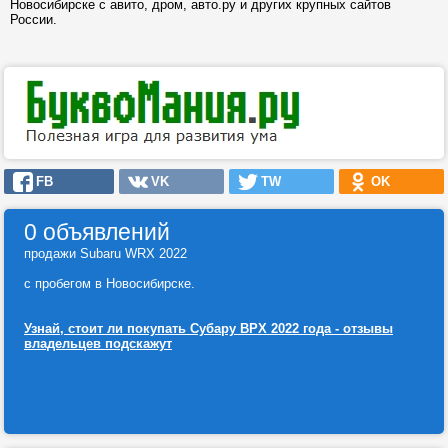
Новосибирске с авито, дром, авто.ру и других крупных сайтов
России.
FB
VK
TW
OK
0 объявлений
продажи Subaru WRX 2022
с пробегом в Новосибирске.
Узнай, стоит ли покупать Субару ВРХ 2022 года - отзывы
владельцев подскажут