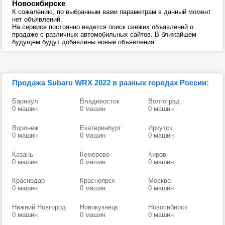
Новосибирске
К сожалению, по выбранным вами параметрам в данный момент
нет объявлений.
На сервисе постоянно ведется поиск свежих объявлений о
продаже с различных автомобильных сайтов. В ближайшем
будущем будут добавлены новые объявления.
Продажа Subaru WRX 2022 в разных городах России:
Барнаул
Владивосток
Волгоград
0 машин
0 машин
0 машин
Воронеж
Екатеринбург
Иркутск
0 машин
0 машин
0 машин
Казань
Кемерово
Киров
0 машин
0 машин
0 машин
Краснодар
Красноярск
Москва
0 машин
0 машин
0 машин
Нижний Новгород
Новокузнецк
Новосибирск
0 машин
0 машин
0 машин