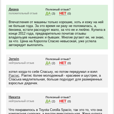
Диана
Полезный отзыв?
ДА
НЕТ
положительный отзыв
(3)
(0)
Впечатления от машины только хорошие, хоть и езжу на ней
не больше года. За это время ни разу не поломалась, а,
бензина, кстати расходует мало, за что ее и люблю. Купила в
конце 2012 года, предварительно почитав отзывы
владельцев нынешних и бывших. Многие ругают ее, не знаю,
за что. Цена на Королла Спасио невысокая, уже успела
автокредит выплатить.
Jerwin
Полезный отзыв?
ДА
НЕТ
нейтральный отзыв
(2)
(0)
хотел когда-то себе Спаську, но потом передумал и взял
Рактис
. Рактис более молодежный - красивее и шустрее, а
Спаська медлительная, больше подходит для размеренных
взрослых дядечек.
Никита
Полезный отзыв?
ДА
НЕТ
нейтральный отзыв
(2)
(0)
Что понравилось в Toyota Corolla Spacio, так это то, что она
компактная снаружи, а внутри вместительная. Жена купила