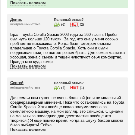
Показать целиком
Денис
Полезный отзыв?
ДА
НЕТ
нейтральный отзыв
(6)
(2)
Брал Toyota Corolla Spacio 2008 года за 360 тысяч. Пробег
был чуть больше 120 тысяч. За год что она у меня особых
проблем не выскакивало. Когда брал, смотрел отзывы
владельцев о Toyota Corolla Spacio. Хоть они и были
неоднозначными, но все же решил брать. Для семьи машинка
хорошая, жена с сыном и тещей чувствуют себя комфортно.
Правда мне куда комф...
Показать целиком
Сергей
Полезный отзыв?
ДА
НЕТ
нейтральный отзыв
(4)
(1)
Для семьи нам нужен не очень большой (но и не маленький -
среднеразмерный минивен). Пока что остановились на Toyota
Corolla Spacio. Хотя вообще около полумиллиона за
семилетнюю машину, на мой взгляд, это слишком. С ценами
на машины за последние два десятилетия вообще что
творится:( Я ещё помню время, когда за штуку баксов можно
было выбирать! Сейча...
Показать целиком