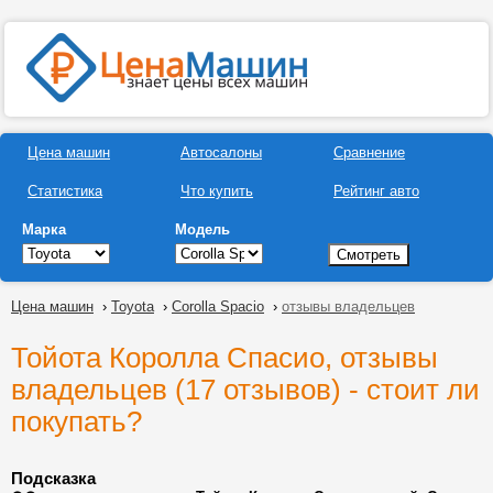
Цена машин
Автосалоны
Сравнение
Статистика
Что купить
Рейтинг авто
Марка
Модель
Цена машин
›
Toyota
›
Corolla Spacio
›
отзывы владельцев
Тойота Королла Спасио, отзывы
владельцев (17 отзывов) - стоит ли
покупать?
Подсказка