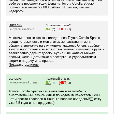
себе ее в прошлом году. Цена на Toyota Corolla Spacio
получилась около 550000 рублей. Я считаю, что это
недорого!
Виталий
Полезный отзыв?
ДА
НЕТ
нейтральный отзыв
(3)
(1)
Многочисленные отзывы владельцев Toyota Corolla Spacio,
среди которых есть и мои знакомые, заставили меня
обратить внимание на эту модель машины. Очень удобная,
внутри просторная и вместе с тем отлично слушается руля и
великолепно держит дорогу. Купил и не жалею! Между
прочим, жена и дети тоже в восторге - с удовольствием
ездим и на дачу и на приро...
Показать целиком
валерия
Полезный отзыв?
ДА
НЕТ
положительный отзыв
(4)
(2)
Toyota Сorolla Spacio- замечательный автомобиль
вместительный, экономичный по ходовым качеством цены
нет и просто красавец в тюненге вообще обалденый))) езжу
уже 2.5 года и не нарадуюсь)