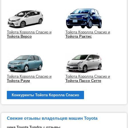
Тойота Королла Спасио и
Тойота Королла Спасио и
Тойота Версо
Тойота Рактис
Тойота Королла Спасио и
Тойота Королла Спасио и
Тойота Раум
Тойота Пассо Сетте
Конкуренты Тойота Королла Спасио
Свежие отзывы владельцев машин Toyota
цена Toyota Tundra
и
отзывы