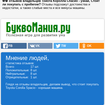
❶❼
отзывов владельцев Тойота Королла Спасио - узнай, Стоит
ли покупать с пробегом?
Отзывы подскажут достоинства и
недостатки, а также слабые места и все минусы машины.
FB
VK
TW
OK
Мнение людей,
статистика отзывов:
Всего:
17 шт.
Положительные:
8 шт.
Нейтральные:
8 шт.
Отрицательные:
1 шт.
Глядя на отзывы владельцев, делаем вывод, что стоит покупать
Toyota Corolla Spacio - хорошая машина.