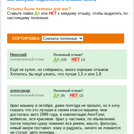
Отзывы были полезны для вас?
Ставьте лайки
ДА
или
НЕТ
к каждому отзыву, чтобы выделить по-
настоящему полезные.
СОРТИРОВКА:
Николай
Полезный отзыв?
ДА
НЕТ
положительный отзыв
(15)
(1)
Ещё не купил, но собираюсь, много хороших отзывов.
Хотелось бы ещё узнать, что лучше 1,5 л или 1,8.
александр
Полезный отзыв?
ДА
НЕТ
положительный отзыв
(9)
(2)
брал машину в октябре, даже полгода не прошло, но я хочу
сказать что это лучшая в своем классе машина. мне
досталась авто 1999 года, в комлектации AeroTurer,
вобвесах, вся красивая. брал у частника, по обьявлению.
после покупки сразу поменял все ремни, масло, фильтры,
новый аккум поставил. езжу и радуюсь. ничего не ломается.
не стучит. авто экономи...