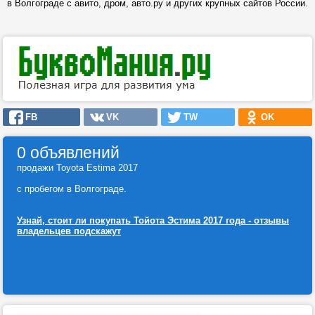
в Волгограде с авито, дром, авто.ру и других крупных сайтов России.
FB
VK
TW
OK
0 объявлений
продажи Toyota Estima 2017
с пробегом в Волгограде.
Узнай, стоит ли покупать Тойота Эстима 2017 года - отзывы
владельцев подскажут