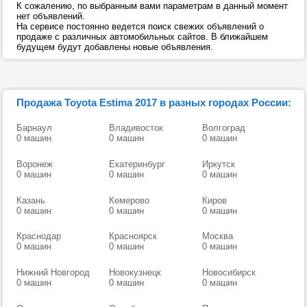
К сожалению, по выбранным вами параметрам в данный момент
нет объявлений.
На сервисе постоянно ведется поиск свежих объявлений о
продаже с различных автомобильных сайтов. В ближайшем
будущем будут добавлены новые объявления.
Продажа Toyota Estima 2017 в разных городах России:
Барнаул
Владивосток
Волгоград
0 машин
0 машин
0 машин
Воронеж
Екатеринбург
Иркутск
0 машин
0 машин
0 машин
Казань
Кемерово
Киров
0 машин
0 машин
0 машин
Краснодар
Красноярск
Москва
0 машин
0 машин
0 машин
Нижний Новгород
Новокузнецк
Новосибирск
0 машин
0 машин
0 машин