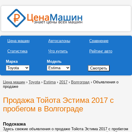
Цена машин
Автосалоны
Сравнение
Статистика
Что купить
Рейтинг авто
Марка
Модель
Цена машин
›
Toyota
›
Estima
›
2017
›
Волгоград
› Объявления о
продаже
Продажа Тойота Эстима 2017 с
пробегом в Волгограде
Подсказка
Здесь свежие объявления о продаже Тойота Эстима 2017 с пробегом