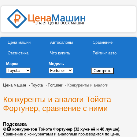
Цена машин
Автосалоны
Сравнение
Статистика
Что купить
Рейтинг авто
Марка
Модель
Цена машин
›
Toyota
›
Fortuner
›
Конкуренты и аналоги
Конкуренты и аналоги Тойота
Фортунер, сравнение с ними
Подсказка
❽⓿
конкурентов Тойота Фортунер (32 хуже её и 48 лучше).
Сравнение с конкурентами и аналогами производится по цене,