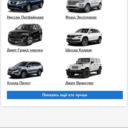
Ниссан Патфайндер
Форд Эксплорер
Джип Гранд чероки
Шкода Кодиак
Хонда Пилот
Джип Вранглер