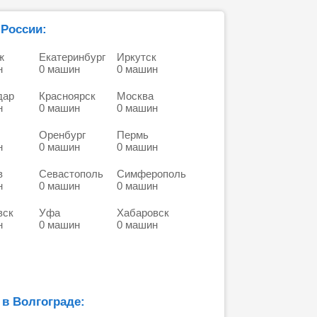
 России:
ж
Екатеринбург
Иркутск
н
0 машин
0 машин
дар
Красноярск
Москва
н
0 машин
0 машин
Оренбург
Пермь
н
0 машин
0 машин
в
Севастополь
Симферополь
н
0 машин
0 машин
вск
Уфа
Хабаровск
н
0 машин
0 машин
 в Волгограде: