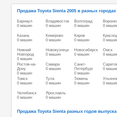
Продажа Toyota Sienta 2005 в разных городах
Барнаул
Владивосток
Волгоград
Вороне
0 машин
0 машин
0 машин
0 маши
Казань
Кемерово
Киров
Красно
0 машин
0 машин
0 машин
0 маши
Нижний
Новокузнецк
Новосибирск
Омск
Новгород
0 машин
0 машин
0 маши
0 машин
Ростов-на-
Самара
Санкт-
Сарато
Дону
0 машин
Петербург
0 маши
0 машин
0 машин
Томск
Тула
Тюмень
Ульяно
0 машин
0 машин
0 машин
0 маши
Челябинск
Ярославль
0 машин
0 машин
Продажа Toyota Sienta разных годов выпуска