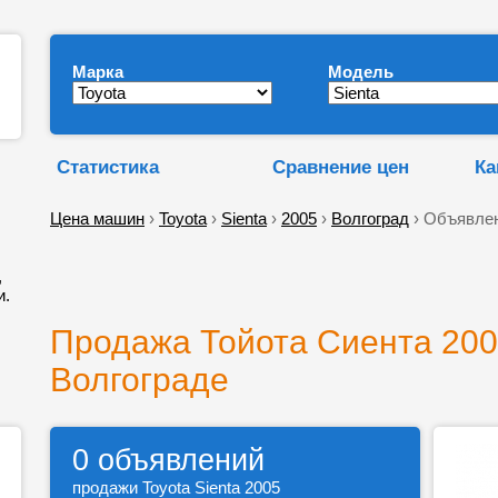
Марка
Модель
Статистика
Сравнение цен
Ка
Цена машин
›
Toyota
›
Sienta
›
2005
›
Волгоград
› Объявлен
,
и.
Продажа Тойота Сиента 200
Волгограде
0 объявлений
продажи Toyota Sienta 2005