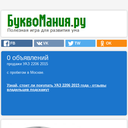
FB
VK
TW
OK
0 объявлений
продажи УАЗ 2206 2015
с пробегом в Москве.
Узнай, стоит ли покупать УАЗ 2206 2015 года - отзывы
владельцев подскажут