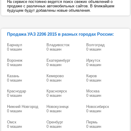
На сервисе постоянно ведется поиск свежих объявлений о
продаже с различных автомобильных сайтов. В ближайшем
будущем будут добавлены новые объявления.
Продажа УАЗ 2206 2015 в разных городах России:
Барнаул
Владивосток
Волгоград
0 машин
0 машин
0 машин
Воронеж
Екатеринбург
Иркутск
0 машин
0 машин
0 машин
Казань
Кемерово
Киров
0 машин
0 машин
0 машин
Краснодар
Красноярск
Москва
0 машин
0 машин
0 машин
Нижний Новгород
Новокузнецк
Новосибирск
0 машин
0 машин
0 машин
Омск
Оренбург
Пермь
0 машин
0 машин
0 машин