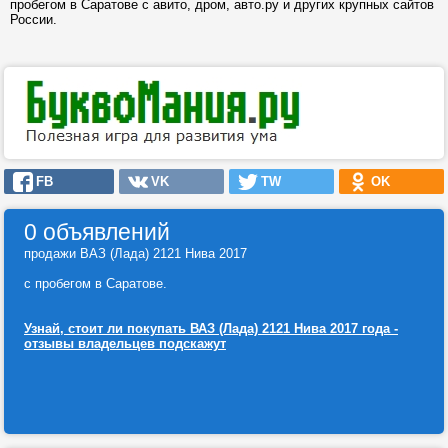
пробегом в Саратове с авито, дром, авто.ру и других крупных сайтов
России.
FB
VK
TW
OK
0 объявлений
продажи ВАЗ (Лада) 2121 Нива 2017
с пробегом в Саратове.
Узнай, стоит ли покупать ВАЗ (Лада) 2121 Нива 2017 года -
отзывы владельцев подскажут