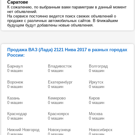
Саратове
К сожалению, по выбранным вами параметрам в данный момент
нет объявлений.
На сервисе постоянно ведется поиск свежих объявлений о
продаже с различных автомобильных сайтов. В ближайшем
будущем будут добавлены новые объявления.
Продажа ВАЗ (Лада) 2121 Нива 2017 в разных городах
России:
Барнаул
Владивосток
Волгоград
0 машин
0 машин
0 машин
Воронеж
Екатеринбург
Иркутск
0 машин
0 машин
0 машин
Казань
Кемерово
Киров
0 машин
0 машин
0 машин
Краснодар
Красноярск
Москва
0 машин
0 машин
0 машин
Нижний Новгород
Новокузнецк
Новосибирск
0 машин
0 машин
0 машин