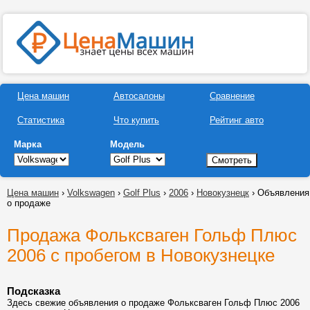
Цена машин
Автосалоны
Сравнение
Статистика
Что купить
Рейтинг авто
Марка
Модель
Цена машин
›
Volkswagen
›
Golf Plus
›
2006
›
Новокузнецк
› Объявления
о продаже
Продажа Фольксваген Гольф Плюс
2006 с пробегом в Новокузнецке
Подсказка
Здесь свежие объявления о продаже Фольксваген Гольф Плюс 2006