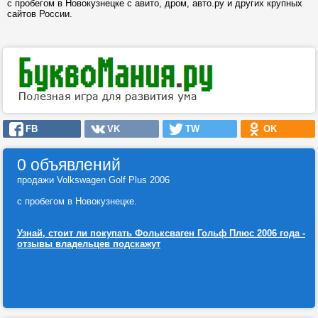
с пробегом в Новокузнецке с авито, дром, авто.ру и других крупных
сайтов России.
FB
VK
TW
OK
0 объявлений
продажи Volkswagen Golf Plus 2006
с пробегом в Новокузнецке.
Узнай, стоит ли покупать Фольксваген Гольф Плюс 2006 года -
отзывы владельцев подскажут