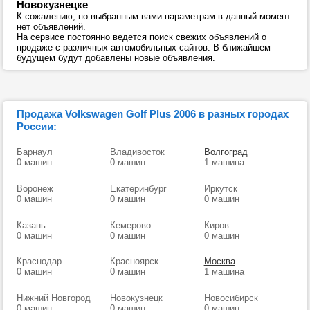
Новокузнецке
К сожалению, по выбранным вами параметрам в данный момент
нет объявлений.
На сервисе постоянно ведется поиск свежих объявлений о
продаже с различных автомобильных сайтов. В ближайшем
будущем будут добавлены новые объявления.
Продажа Volkswagen Golf Plus 2006 в разных городах
России:
Барнаул
Владивосток
Волгоград
0 машин
0 машин
1 машина
Воронеж
Екатеринбург
Иркутск
0 машин
0 машин
0 машин
Казань
Кемерово
Киров
0 машин
0 машин
0 машин
Краснодар
Красноярск
Москва
0 машин
0 машин
1 машина
Нижний Новгород
Новокузнецк
Новосибирск
0 машин
0 машин
0 машин