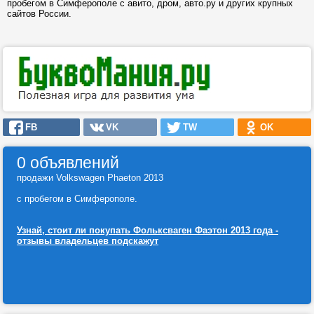
пробегом в Симферополе с авито, дром, авто.ру и других крупных
сайтов России.
FB
VK
TW
OK
0 объявлений
продажи Volkswagen Phaeton 2013
с пробегом в Симферополе.
Узнай, стоит ли покупать Фольксваген Фаэтон 2013 года -
отзывы владельцев подскажут