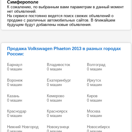
Симферополе
К сожалению, по выбранным вами параметрам в данный момент
нет объявлений.
На сервисе постоянно ведется поиск свежих объявлений о
продаже с различных автомобильных сайтов. В ближайшем
будущем будут добавлены новые объявления.
Продажа Volkswagen Phaeton 2013 в разных городах
России:
Барнаул
Владивосток
Волгоград
0 машин
0 машин
0 машин
Воронеж
Екатеринбург
Иркутск
0 машин
0 машин
0 машин
Казань
Кемерово
Киров
0 машин
0 машин
0 машин
Краснодар
Красноярск
Москва
0 машин
0 машин
0 машин
Нижний Новгород
Новокузнецк
Новосибирск
0 машин
0 машин
0 машин