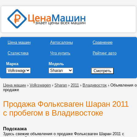
Цена машин
Автосалоны
Сравнение
Статистика
Что купить
Рейтинг авто
Марка
Модель
Цена машин
›
Volkswagen
›
Sharan
›
2011
›
Владивосток
› Объявления о
продаже
Продажа Фольксваген Шаран 2011
с пробегом в Владивостоке
Подсказка
Здесь свежие объявления о продаже Фольксваген Шаран 2011 с