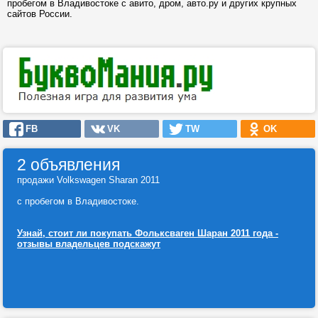
пробегом в Владивостоке с авито, дром, авто.ру и других крупных
сайтов России.
FB
VK
TW
OK
2 объявления
продажи Volkswagen Sharan 2011
с пробегом в Владивостоке.
Узнай, стоит ли покупать Фольксваген Шаран 2011 года -
отзывы владельцев подскажут