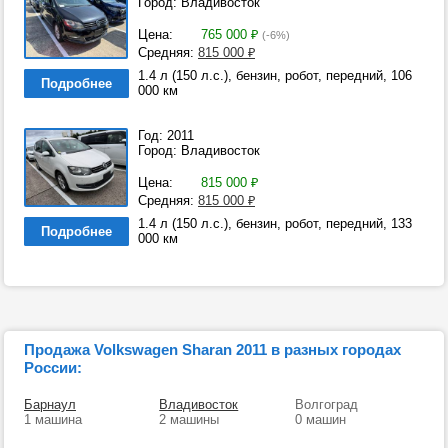
Город: Владивосток
Цена:
765 000
₽
(-6%)
Средняя:
815 000
₽
1.4 л (150 л.с.), бензин, робот, передний, 106
Подробнее
000 км
Год: 2011
Город: Владивосток
Цена:
815 000
₽
Средняя:
815 000
₽
1.4 л (150 л.с.), бензин, робот, передний, 133
Подробнее
000 км
Продажа Volkswagen Sharan 2011 в разных городах
России:
Барнаул
Владивосток
Волгоград
1 машина
2 машины
0 машин