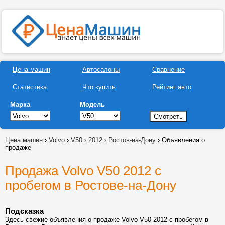
Цена машин
Автосалоны
Сравнение
Статистика
Что купить
Рейтинг авто
Марка
Модель
Цена машин
›
Volvo
›
V50
›
2012
›
Ростов-на-Дону
› Объявления о
продаже
Продажа Volvo V50 2012 с
пробегом в Ростове-на-Дону
Подсказка
Здесь свежие объявления о продаже Volvo V50 2012 с пробегом в