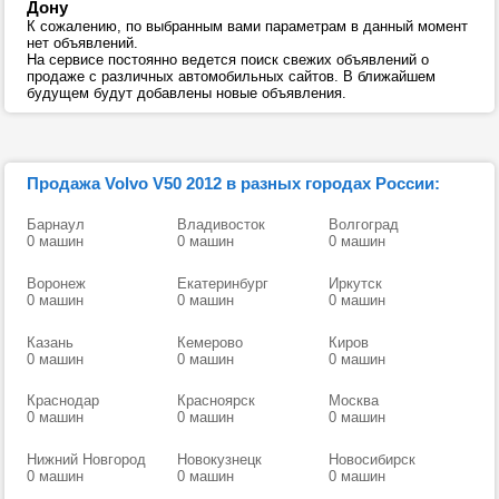
Дону
К сожалению, по выбранным вами параметрам в данный момент
нет объявлений.
На сервисе постоянно ведется поиск свежих объявлений о
продаже с различных автомобильных сайтов. В ближайшем
будущем будут добавлены новые объявления.
Продажа Volvo V50 2012 в разных городах России:
Барнаул
Владивосток
Волгоград
0 машин
0 машин
0 машин
Воронеж
Екатеринбург
Иркутск
0 машин
0 машин
0 машин
Казань
Кемерово
Киров
0 машин
0 машин
0 машин
Краснодар
Красноярск
Москва
0 машин
0 машин
0 машин
Нижний Новгород
Новокузнецк
Новосибирск
0 машин
0 машин
0 машин