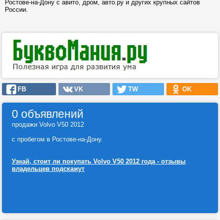
Ростове-на-Дону с авито, дром, авто.ру и других крупных сайтов
России.
FB
VK
TW
OK
0 объявлений
продажи Volvo V50 2012
с пробегом в Ростове-на-Дону.
Узнай, стоит ли покупать Volvo V50 2012 года - отзывы
владельцев подскажут