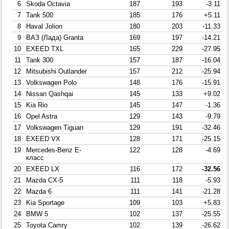
6
Skoda Octavia
187
193
-3.11
7
Tank 500
185
176
+5.11
8
Haval Jolion
180
203
-11.33
9
ВАЗ (Лада) Granta
169
197
-14.21
10
EXEED TXL
165
229
-27.95
11
Tank 300
157
187
-16.04
12
Mitsubishi Outlander
157
212
-25.94
13
Volkswagen Polo
148
176
-15.91
14
Nissan Qashqai
145
133
+9.02
15
Kia Rio
145
147
-1.36
16
Opel Astra
129
143
-9.79
17
Volkswagen Tiguan
129
191
-32.46
18
EXEED VX
128
171
-25.15
19
Mercedes-Benz E-
122
128
-4.69
класс
20
EXEED LX
116
172
-32.56
21
Mazda CX-5
111
118
-5.93
22
Mazda 6
111
141
-21.28
23
Kia Sportage
109
103
+5.83
24
BMW 5
102
137
-25.55
25
Toyota Camry
102
139
-26.62