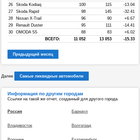
26
Skoda Kodiaq
100
115
-13.04
27
Skoda Rapid
98
145
-32.41
28
Nissan X-Trail
96
90
+6.67
29
Renault Duster
95
111
-14.41
30
OMODA S5
88
83
+6.02
ВСЕГО:
11 052
13 053
-15.33
Предыдущий месяц
Далее
Самые ликвидные автомобили
Информация по другим городам
Ссылки на такой же отчет, созданный для другого города.
Россия
Барнаул
Владивосток
Волгоград
Воронеж
Екатеринбург