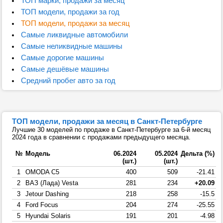
ТОП марки, продажи за месяц
ТОП модели, продажи за год
ТОП модели, продажи за месяц
Самые ликвидные автомобили
Самые неликвидные машины
Самые дорогие машины
Самые дешёвые машины
Средний пробег авто за год
ТОП модели, продажи за месяц в Санкт-Петербурге
Лучшие 30 моделей по продаже в Санкт-Петербурге за 6-й месяц
2024 года в сравнении с продажами предыдущего месяца.
№
Модель
06.2024
05.2024
Дельта (%)
(шт.)
(шт.)
1
OMODA C5
400
509
-21.41
2
ВАЗ (Лада) Vesta
281
234
+20.09
3
Jetour Dashing
218
258
-15.5
4
Ford Focus
204
274
-25.55
5
Hyundai Solaris
191
201
-4.98