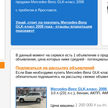
продажи Mercedes-Benz GLK-класс 2008
с пробегом в Ярославле.
Узнай, стоит ли покупать Mercedes-Benz
GLK-класс 2008 года - отзывы владельцев
подскажут
В данный момент на сервисе есть 1 объявление о пр
объявления, цена которых ниже средней - потенциаль
Подписаться на рассылку объявлений
Если Вам необходимо купить Mercedes-Benz GLK-класс
обязательно подпишитесь на рассылку свежих объявле
Mercedes-Benz GLK-класс, 2008
3.0 л (231 л.с.), бензин, АКПП, 4W
1 200 000
₽
Цена машины:
(на 9%