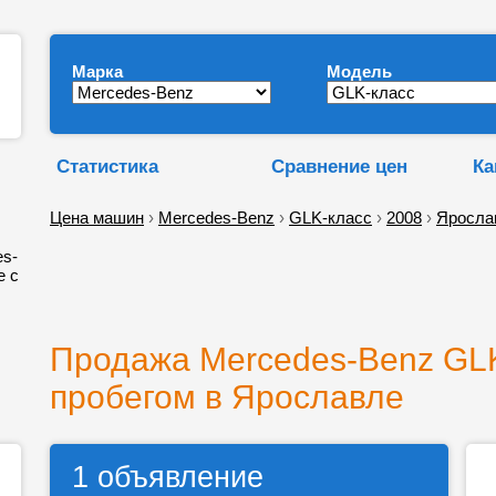
Марка
Модель
Статистика
Сравнение цен
Ка
Цена машин
›
Mercedes-Benz
›
GLK-класс
›
2008
›
Яросла
es-
е с
Продажа Mercedes-Benz GLK
пробегом в Ярославле
1 объявление