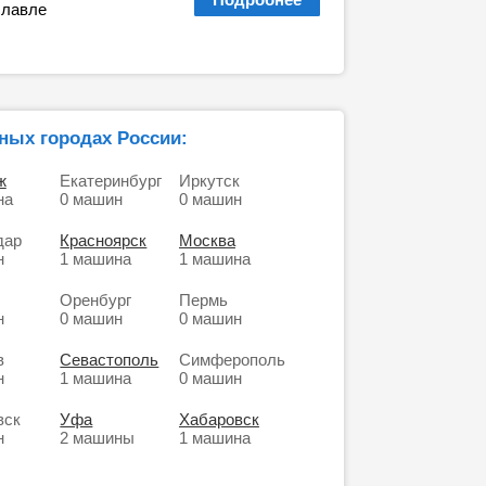
славле
ных городах России:
ж
Екатеринбург
Иркутск
на
0 машин
0 машин
дар
Красноярск
Москва
н
1 машина
1 машина
Оренбург
Пермь
н
0 машин
0 машин
в
Севастополь
Симферополь
н
1 машина
0 машин
вск
Уфа
Хабаровск
н
2 машины
1 машина