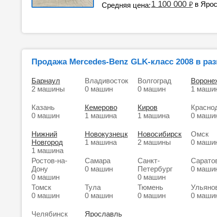
1 100 000
₽
в Яро
Средняя цена:
Продажа Mercedes-Benz GLK-класс 2008 в раз
Барнаул
Владивосток
Волгоград
Вороне
2 машины
0 машин
0 машин
1 маши
Казань
Кемерово
Киров
Красно
0 машин
1 машина
1 машина
0 маши
Нижний
Новокузнецк
Новосибирск
Омск
Новгород
1 машина
2 машины
0 маши
1 машина
Ростов-на-
Самара
Санкт-
Сарато
Дону
0 машин
Петербург
0 маши
0 машин
0 машин
Томск
Тула
Тюмень
Ульяно
0 машин
0 машин
0 машин
0 маши
Челябинск
Ярославль