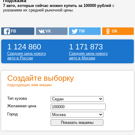
Подсказка
7 авто, которые сейчас можно купить за 100000 рублей
с
указанием их средней рыночной цены.
FB
VK
TW
OK
1 124 860
1 171 873
Средняя цена нового
Средняя цена нового
авто в России
авто в Москве
Создайте выборку
подходящих вам машин
Тип кузова
Желаемая цена
Город