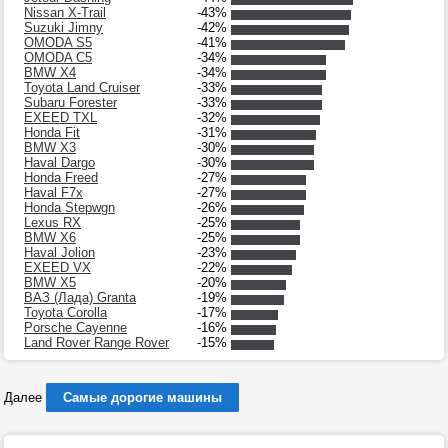
Nissan X-Trail
-43%
Suzuki Jimny
-42%
OMODA S5
-41%
OMODA C5
-34%
BMW X4
-34%
Toyota Land Cruiser
-33%
Subaru Forester
-33%
EXEED TXL
-32%
Honda Fit
-31%
BMW X3
-30%
Haval Dargo
-30%
Honda Freed
-27%
Haval F7x
-27%
Honda Stepwgn
-26%
Lexus RX
-25%
BMW X6
-25%
Haval Jolion
-23%
EXEED VX
-22%
BMW X5
-20%
ВАЗ (Лада) Granta
-19%
Toyota Corolla
-17%
Porsche Cayenne
-16%
Land Rover Range Rover
-15%
Далее
Самые дорогие машины