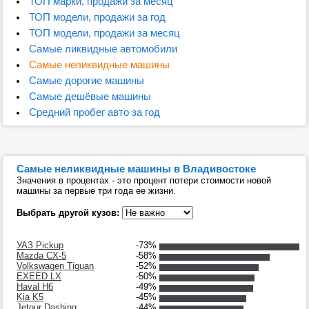
ТОП марки, продажи за месяц
ТОП модели, продажи за год
ТОП модели, продажи за месяц
Самые ликвидные автомобили
Самые неликвидные машины
Самые дорогие машины
Самые дешёвые машины
Средний пробег авто за год
Самые неликвидные машины в Владивостоке
Значения в процентах - это процент потери стоимости новой
машины за первые три года ее жизни.
Выбрать другой кузов:
УАЗ Pickup
-73%
Mazda CX-5
-58%
Volkswagen Tiguan
-52%
EXEED LX
-50%
Haval H6
-49%
Kia K5
-45%
Jetour Dashing
-44%