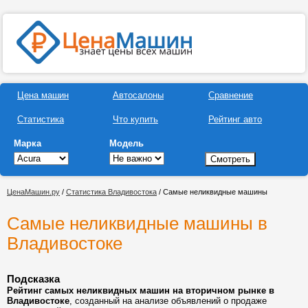
Цена машин
Автосалоны
Сравнение
Статистика
Что купить
Рейтинг авто
Марка
Модель
ЦенаМашин.ру
/
Статистика Владивостока
/ Самые неликвидные машины
Самые неликвидные машины в
Владивостоке
Подсказка
Рейтинг самых неликвидных машин на вторичном рынке в
Владивостоке
, созданный на анализе объявлений о продаже