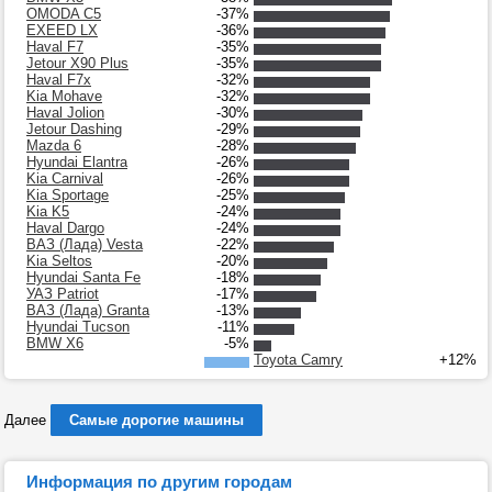
OMODA C5
-37%
EXEED LX
-36%
Haval F7
-35%
Jetour X90 Plus
-35%
Haval F7x
-32%
Kia Mohave
-32%
Haval Jolion
-30%
Jetour Dashing
-29%
Mazda 6
-28%
Hyundai Elantra
-26%
Kia Carnival
-26%
Kia Sportage
-25%
Kia K5
-24%
Haval Dargo
-24%
ВАЗ (Лада) Vesta
-22%
Kia Seltos
-20%
Hyundai Santa Fe
-18%
УАЗ Patriot
-17%
ВАЗ (Лада) Granta
-13%
Hyundai Tucson
-11%
BMW X6
-5%
Toyota Camry
+12%
Далее
Самые дорогие машины
Информация по другим городам