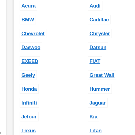
Acura
Audi
BMW
Cadillac
Chevrolet
Chrysler
Daewoo
Datsun
EXEED
FIAT
Geely
Great Wall
Honda
Hummer
Infiniti
Jaguar
Jetour
Kia
Lexus
Lifan
ы