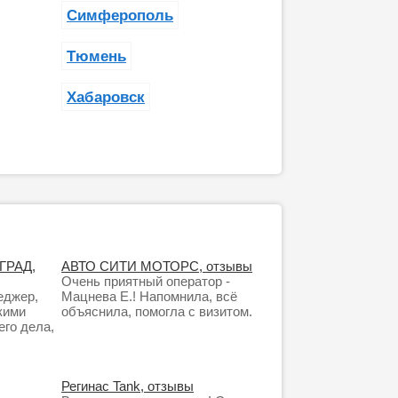
Симферополь
Тюмень
Хабаровск
ГРАД,
АВТО СИТИ МОТОРС, отзывы
Очень приятный оператор -
еджер,
Мацнева Е.! Напомнила, всё
кими
объяснила, помогла с визитом.
го дела,
Регинас Tank, отзывы