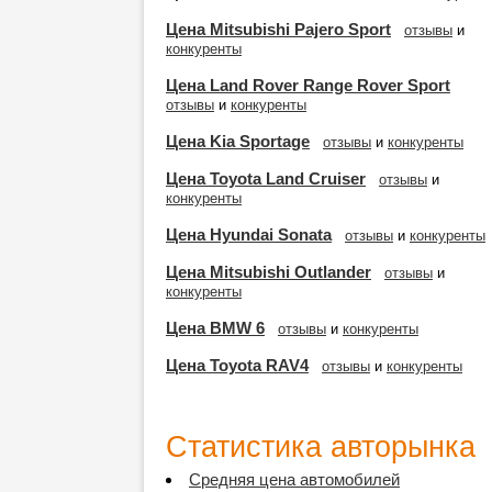
Цена Mitsubishi Pajero Sport
отзывы
и
конкуренты
Цена Land Rover Range Rover Sport
отзывы
и
конкуренты
Цена Kia Sportage
отзывы
и
конкуренты
Цена Toyota Land Cruiser
отзывы
и
конкуренты
Цена Hyundai Sonata
отзывы
и
конкуренты
Цена Mitsubishi Outlander
отзывы
и
конкуренты
Цена BMW 6
отзывы
и
конкуренты
Цена Toyota RAV4
отзывы
и
конкуренты
Статистика авторынка
Средняя цена автомобилей