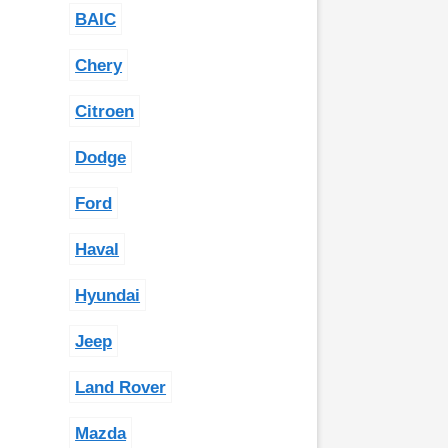
BAIC
Chery
Citroen
Dodge
Ford
Haval
Hyundai
Jeep
Land Rover
Mazda