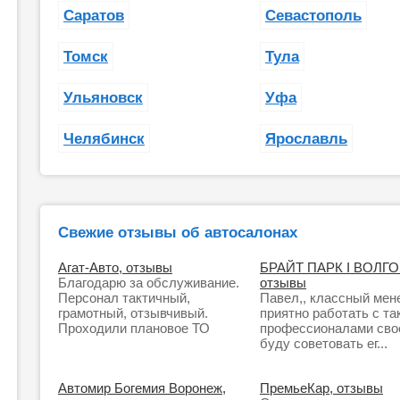
Саратов
Севастополь
Томск
Тула
Ульяновск
Уфа
Челябинск
Ярославль
Свежие отзывы об автосалонах
Агат-Авто, отзывы
БРАЙТ ПАРК I ВОЛГО
Благодарю за обслуживание.
отзывы
Персонал тактичный,
Павел,, классный мен
грамотный, отзывчивый.
приятно работать с та
Проходили плановое ТО
профессионалами свое
буду советовать ег...
Автомир Богемия Воронеж,
ПремьеКар, отзывы