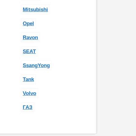
Mitsubishi
Opel
Ravon
SEAT
SsangYong
Tank
Volvo
ГАЗ