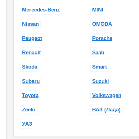
Mercedes-Benz
MINI
Nissan
OMODA
Peugeot
Porsche
Renault
Saab
Skoda
Smart
Subaru
Suzuki
Toyota
Volkswagen
Zeekr
ВАЗ (Лада)
УАЗ