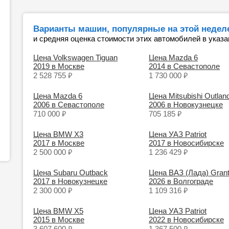
Варианты машин, популярные на этой неделе
и средняя оценка стоимости этих автомобилей в указа
Цена Volkswagen Tiguan
Цена Mazda 6
2019 в Москве
2014 в Севастополе
₽
₽
2 528 755
1 730 000
Цена Mazda 6
Цена Mitsubishi Outlan
2006 в Севастополе
2006 в Новокузнецке
₽
₽
710 000
705 185
Цена BMW X3
Цена УАЗ Patriot
2017 в Москве
2017 в Новосибирске
₽
₽
2 500 000
1 236 429
Цена Subaru Outback
Цена ВАЗ (Лада) Gran
2017 в Новокузнецке
2026 в Волгограде
₽
₽
2 300 000
1 109 316
Цена BMW X5
Цена УАЗ Patriot
2015 в Москве
2022 в Новосибирске
₽
₽
3 607 600
1 367 500