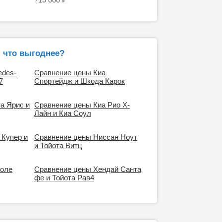
 что выгоднее?
edes-
Сравнение цены Киа
7
Спортейдж и Шкода Карок
а Ярис и
Сравнение цены Киа Рио Х-
Лайн и Киа Соул
 Купер и
Сравнение цены Ниссан Ноут
и Тойота Витц
роле
Сравнение цены Хендай Санта
фе и Тойота Рав4