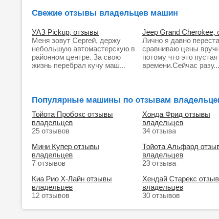
Свежие отзывы владельцев машин
УАЗ Pickup, отзывы
Jeep Grand Cherokee,
Меня зовут Сергей, держу
Лично я давно перест
небольшую автомастерскую в
сравниваю цены вруч
районном центре. За свою
потому что это пустая
жизнь перебрал кучу маш...
времени.Сейчас разу..
Популярные машины по отзывам владельце
Тойота Пробокс отзывы
Хонда Фрид отзывы
владельцев
владельцев
25 отзывов
34 отзыва
Мини Купер отзывы
Тойота Альфард отзы
владельцев
владельцев
7 отзывов
23 отзыва
Киа Рио Х-Лайн отзывы
Хендай Старекс отзы
владельцев
владельцев
12 отзывов
30 отзывов