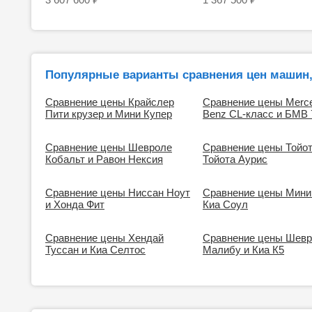
Популярные варианты сравнения цен машин,
Сравнение цены Крайслер
Сравнение цены Merc
Пити крузер и Мини Купер
Benz CL-класс и БМВ 
Сравнение цены Шевроле
Сравнение цены Тойот
Кобальт и Равон Нексия
Тойота Аурис
Сравнение цены Ниссан Ноут
Сравнение цены Мини
и Хонда Фит
Киа Соул
Сравнение цены Хендай
Сравнение цены Шев
Туссан и Киа Селтос
Малибу и Киа К5