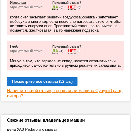
Ярослав
Полезный отзыв?
ДА
НЕТ
отрицательный отзыв
(6)
(6)
когда снег засыпает решетки воздухозаборника - запотевает
лобовуха в снегопад, если несильно нагревать стекло, чтобы
не топить снаружи снег. Простоватый салон, за то ничего не
ломается, жестковатая, за то надежная подвеска
Глеб
Полезный отзыв?
ДА
НЕТ
отрицательный отзыв
(4)
(8)
Минус в том, что зеркала не складываются автоматически,
приходится самостоятельно в ручном режиме их складывать.
Посмотрите все отзывы (52 шт.)
Напишите свой отзыв, хорошая ли машина Сузуки Гранд
витара?
Свежие отзывы владельцев машин
цена УАЗ Pickup
и
отзывы