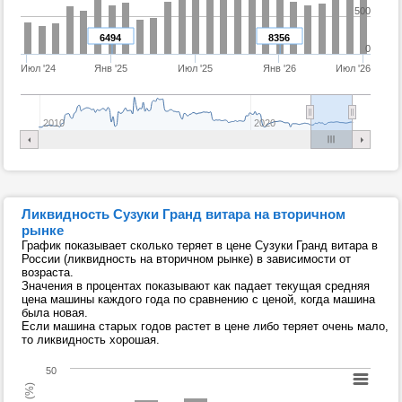
500
6494
8356
0
Июл '24
Янв '25
Июл '25
Янв '26
Июл '26
2010
2020
Ликвидность Сузуки Гранд витара на вторичном
рынке
График показывает сколько теряет в цене Сузуки Гранд витара в
России (ликвидность на вторичном рынке) в зависимости от
возраста.
Значения в процентах показывают как падает текущая средняя
цена машины каждого года по сравнению с ценой, когда машина
была новая.
Если машина старых годов растет в цене либо теряет очень мало,
то ликвидность хорошая.
50