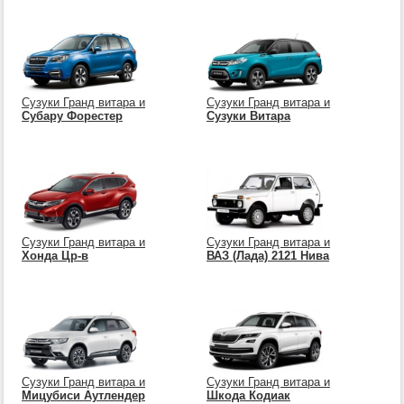
Сузуки Гранд витара и
Сузуки Гранд витара и
Субару Форестер
Сузуки Витара
Сузуки Гранд витара и
Сузуки Гранд витара и
Хонда Цр-в
ВАЗ (Лада) 2121 Нива
Сузуки Гранд витара и
Сузуки Гранд витара и
Мицубиси Аутлендер
Шкода Кодиак