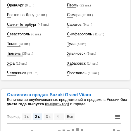
Оренбург
Пермь
(9 шт.)
(22 шт.)
Ростов-на-Дону
Самара
(13 шт.)
(16 шт.)
Санкт-Петербург
Саратов
(45 шт.)
(9 шт.)
Севастополь
Симферополь
(6 шт.)
(11 шт.)
Томск
Тула
(31 шт.)
(4 шт.)
Тюмень
Ульяновск
(35 шт.)
(6 шт.)
Уфа
Хабаровск
(13 шт.)
(14 шт.)
Челябинск
Ярославль
(23 шт.)
(10 шт.)
Статистика продаж Suzuki Grand Vitara
Количество опубликованных предложений о продаже в России
без
учета года выпуска
(
выбрать год
) и города.
Период:
1 г.
2 г.
3 г.
4 г.
Все