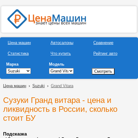
Цена машин
Автосалоны
Сравнение
Статистика
Что купить
Рейтинг авто
Марка
Модель
Цена машин
›
Suzuki
›
Grand Vitara
Сузуки Гранд витара - цена и
ликвидность в России, сколько
стоит БУ
Подсказка