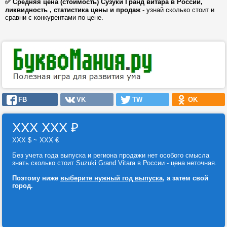
✅ Средняя цена (стоимость) Сузуки Гранд витара в России,
ликвидность , статистика цены и продаж
- узнай сколько стоит и
сравни с конкурентами по цене.
FB
VK
TW
OK
ХХХ ХХХ
₽
ХХХ $ ~ ХХХ €
Без учета года выпуска и региона продажи нет особого смысла
знать сколько стоит Suzuki Grand Vitara в России - цена неточная.
Поэтому ниже
выберите нужный год выпуска
, а затем свой
город.