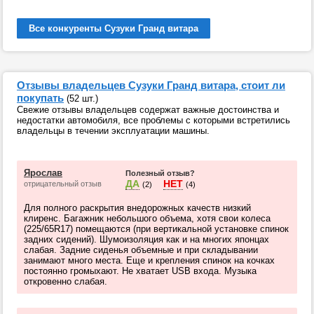
Все конкуренты Сузуки Гранд витара
Отзывы владельцев Сузуки Гранд витара, стоит ли
покупать
(52 шт.)
Свежие отзывы владельцев содержат важные достоинства и
недостатки автомобиля, все проблемы с которыми встретились
владельцы в течении эксплуатации машины.
Ярослав
Полезный отзыв?
ДА
НЕТ
отрицательный отзыв
(2)
(4)
Для полного раскрытия внедорожных качеств низкий
клиренс. Багажник небольшого объема, хотя свои колеса
(225/65R17) помещаются (при вертикальной установке спинок
задних сидений). Шумоизоляция как и на многих японцах
слабая. Задние сиденья объемные и при складывании
занимают много места. Еще и крепления спинок на кочках
постоянно громыхают. Не хватает USB входа. Музыка
откровенно слабая.