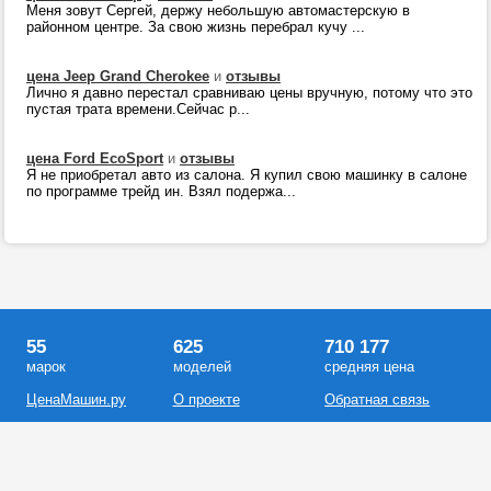
Меня зовут Сергей, держу небольшую автомастерскую в
районном центре. За свою жизнь перебрал кучу ...
цена Jeep Grand Cherokee
и
отзывы
Лично я давно перестал сравниваю цены вручную, потому что это
пустая трата времени.Сейчас р...
цена Ford EcoSport
и
отзывы
Я не приобретал авто из салона. Я купил свою машинку в салоне
по программе трейд ин. Взял подержа...
55
625
710 177
марок
моделей
средняя цена
ЦенаМашин.ру
О проекте
Обратная связь