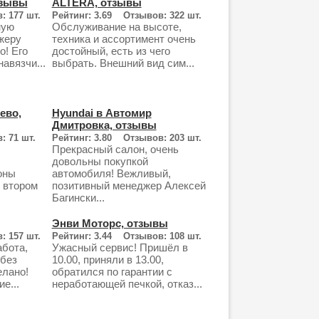
тзывы
ALTERA, отзывы
: 177 шт.
Рейтинг: 3.69 Отзывов: 322 шт.
ную
Обслуживание на высоте,
жеру
техника и ассортимент очень
о! Его
достойный, есть из чего
авязчи...
выбрать. Внешний вид сим...
ево,
Hyundai в Автомир
Дмитровка, отзывы
: 71 шт.
Рейтинг: 3.80 Отзывов: 203 шт.
Прекрасный салон, очень
довольны покупкой
оны
автомобиля! Вежливый,
 втором
позитивный менеджер Алексей
Багински...
Энви Моторс, отзывы
: 157 шт.
Рейтинг: 3.44 Отзывов: 108 шт.
бота,
Ужасный сервис! Пришёл в
 без
10.00, приняли в 13.00,
елано!
обратился по гарантии с
е...
неработающей печкой, отказ...