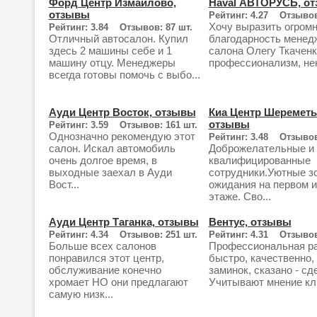
Форд Центр Измайлово,
Haval АВТОРУСЬ, о
отзывы
Рейтинг: 4.27 Отзывов
Хочу выразить огром
Рейтинг: 3.84 Отзывов: 87 шт.
Отличный автосалон. Купил
благодарность менед
здесь 2 машины себе и 1
салона Олегу Ткаченк
машину отцу. Менеджеры
профессионализм, нен
всегда готовы помочь с выбо...
Ауди Центр Восток, отзывы
Киа Центр Шереметь
отзывы
Рейтинг: 3.59 Отзывов: 161 шт.
Однозначно рекомендую этот
Рейтинг: 3.48 Отзывов
салон. Искал автомобиль
Доброжелательные и
очень долгое время, в
квалифицированные
выходные заехал в Ауди
сотрудники.Уютные з
Вост...
ожидания на первом и
этаже. Сво...
Ауди Центр Таганка, отзывы
Вентус, отзывы
Рейтинг: 4.34 Отзывов: 251 шт.
Рейтинг: 4.31 Отзывов
Больше всех салонов
Профессиональная ра
понравился этот центр,
быстро, качественно,
обслуживание конечно
заминок, сказано - сд
хромает НО они предлагают
Учитывают мнение кли
самую низк...