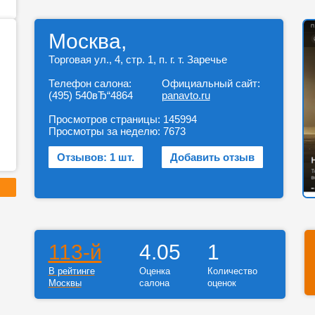
Москва,
Торговая ул., 4, стр. 1, п. г. т. Заречье
Телефон салона:
Официальный сайт:
(495) 540вЂ“4864
panavto.ru
Просмотров страницы:
145994
Просмотры за неделю:
7673
Отзывов: 1 шт.
Добавить отзыв
113-й
4.05
1
В рейтинге
Оценка
Количество
Москвы
салона
оценок