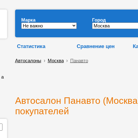
Марка
Город
Статистика
Сравнение цен
К
Автосалоны
›
Москва
›
Панавто
, а
Автосалон Панавто (Москва
покупателей