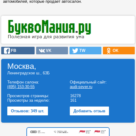
автомобилей, которые продает автосалон.
FB
VK
TW
OK
Москва,
Ленинградское ш., 63Б
Телефон салона:
Официальный сайт:
(495) 153-30-55
audi-sever.ru
Просмотров страницы:
16278
Просмотры за неделю:
161
Отзывов: 349 шт.
Добавить отзыв