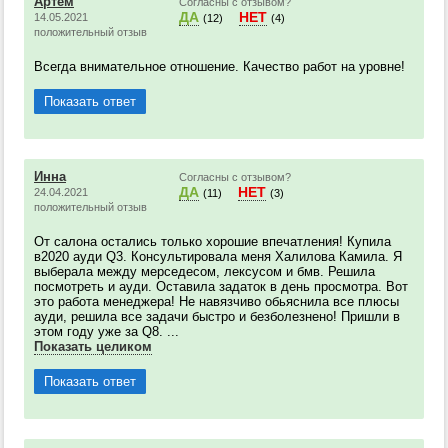
Артем
Согласны с отзывом?
ДА
НЕТ
14.05.2021
(12)
(4)
положительный отзыв
Всегда внимательное отношение. Качество работ на уровне!
Показать ответ
Инна
Согласны с отзывом?
ДА
НЕТ
24.04.2021
(11)
(3)
положительный отзыв
От салона остались только хорошие впечатления! Купила
в2020 ауди Q3. Консультировала меня Халилова Камила. Я
выберала между мерседесом, лексусом и бмв. Решила
посмотреть и ауди. Оставила задаток в день просмотра. Вот
это работа менеджера! Не навязчиво обьяснила все плюсы
ауди, решила все задачи быстро и безболезнено! Пришли в
этом году уже за Q8. ...
Показать целиком
Показать ответ