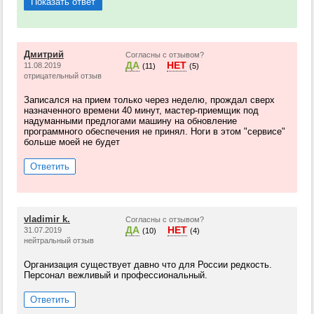
Показать ответ
Дмитрий
Согласны с отзывом?
ДА
НЕТ
11.08.2019
(11)
(5)
отрицательный отзыв
Записался на прием только через неделю, прождал сверх
назначенного времени 40 минут, мастер-приемщик под
надуманными предлогами машину на обновление
программного обеспечения не принял. Ноги в этом "сервисе"
больше моей не будет
Ответить
vladimir k.
Согласны с отзывом?
ДА
НЕТ
31.07.2019
(10)
(4)
нейтральный отзыв
Организация существует давно что для России редкость.
Персонал вежливый и профессиональный.
Ответить