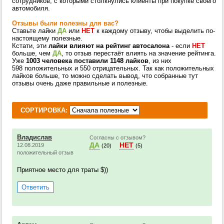
сотрудников, с которыми столкнулись клиенты при покупке своего
автомобиля.
Отзывы были полезны для вас?
Ставьте лайки
ДА
или
НЕТ
к каждому отзыву, чтобы выделить по-
настоящему полезные.
Кстати, эти
лайки влияют на рейтинг автосалона
- если
НЕТ
больше, чем
ДА
, то отзыв перестаёт влиять на значение рейтинга.
Уже
1003 человека поставили 1148 лайков
, из них
598 положительных и 550 отрицательных. Так как положительных
лайков больше, то можно сделать вывод, что собранные тут
отзывы очень даже правильные и полезные.
СОРТИРОВКА:
Владислав
Согласны с отзывом?
ДА
НЕТ
12.08.2019
(20)
(5)
положительный отзыв
Приятное место для траты $))
Ответить