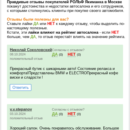
Правдивые отзывы покупателей РОЛЬФ Якиманка в Москве
покажут достоинства и недостатки автосалона и его сотрудников,
с которыми столкнулись клиенты при покупке своего автомобиля.
Отзывы были полезны для вас?
Ставьте лайки
ДА
или
НЕТ
к каждому отзыву, чтобы выделить по-
настоящему полезные.
Кстати, эти
лайки влияют на рейтинг автосалона
- если
НЕТ
больше, чем
ДА
, то отзыв перестаёт влиять на значение рейтинга.
Николай Соколовский
Согласны с отзывом?
ДА
НЕТ
08.10.2024
(0)
(0)
положительный отзыв
Прекрасный бутик с шикарными авто! Состояние релакса и
комфорта!Представлены BMW и ELECTROПрекрасный кофе
виски и сладости !
Ответить
v.v.stepanov
Согласны с отзывом?
ДА
НЕТ
03.10.2024
(0)
(0)
положительный отзыв
Хороший салон. Очень понравилось обслуживание. Большое