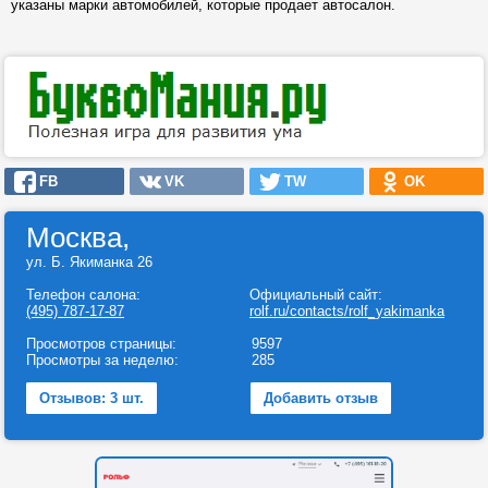
указаны марки автомобилей, которые продает автосалон.
FB
VK
TW
OK
Москва,
ул. Б. Якиманка 26
Телефон салона:
Официальный сайт:
(495) 787-17-87
rolf.ru/contacts/rolf_yakimanka
Просмотров страницы:
9597
Просмотры за неделю:
285
Отзывов: 3 шт.
Добавить отзыв