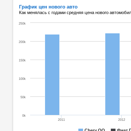
График цен нового авто
Как менялась с годами средняя цена нового автомобил
250k
200k
150k
100k
50k
0k
2011
2012
Chery QQ
Фиат 