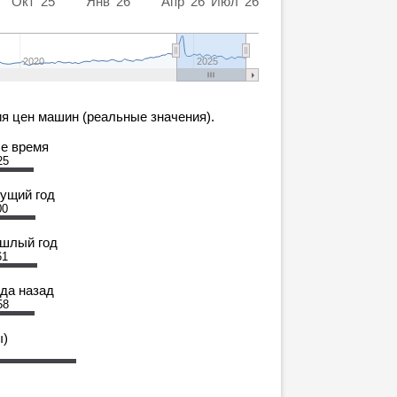
Окт '25
Янв '26
Апр '26
Июл '26
2020
2025
я цен машин (реальные значения).
се время
25
кущий год
00
ошлый год
61
ода назад
58
ы)