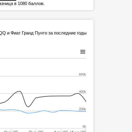
азница в 1080 баллов.
 QQ и Фиат Гранд Пунто за последние годы
600k
400k
200k
0k