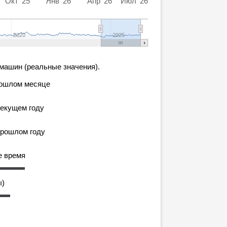
Окт '25
Янв '26
Апр '26
Июл '26
2020
2025
машин (реальные значения).
рошлом месяце
текущем году
прошлом году
е время
ы)