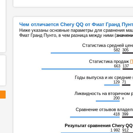
Чем отличается Chery QQ от Фиат Гранд Пунт
Ниже указаны основные параметры для сравнения маш
Фиат Гранд Пунто, в чем разница между ними (
значени
Статистика средней це
582
305
Статистика продаж
П
663
137
Годы выпуска и их средние
129
71
Ликвидность на вторичном 
200
x
Сравнение отзывов владе
418
399
Результат сравнения Chery QQ
1 992
912