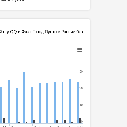
hery QQ и Фиат Гранд Пунто в России без
30
20
10
0