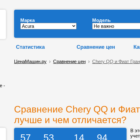
Марка
Модель
Статистика
Сравнение цен
Ка
ЦенаМашин.ру
›
Сравнение цен
›
Chery QQ и Фиат Гра
е -
Сравнение Chery QQ и Фиат 
лучше и чем отличается?
В эт
57
53
14
94
учет