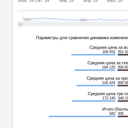
Июл '24
Окт '24
Янв '25
Апр '25
Июл '25
2010
2015
Параметры для сравнения динамики изменени
Средняя цена за в
168 831
351 0
Средняя цена за те
194 120
359 0
Средняя цена за пр
216 424
369 0
Средняя цена три г
172 245
348 1
Итого (балл
582
305