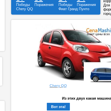
корр
Победы
Поражения
Победы
Поражения
Для 
Chery QQ
Фиат Гранд Пунто
форм
горо
Chery QQ
Из этих двух какая машин
Вот эта!