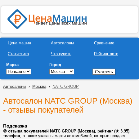
Цена машин
Автосалоны
Сравнение
Статистика
Что купить
Рейтинг авто
Марка
Город
Автосалоны
›
Москва
›
NATC GROUP
Автосалон NATC GROUP (Москва)
- отзывы покупателей
Подсказка
② отзыва покупателей NATC GROUP (Москва), рейтинг (★ 3.95),
телефон
, а также указаны марки автомобилей, которые продает