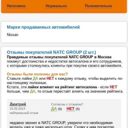
Негативно
Нормально
Положительно
Марки продаваемых автомибилей
Nissan
Отзывы покупателей NATC GROUP (2 шт.)
Правдивые отзывы покупателей NATC GROUP в Москве
покажут достоинства и недостатки автосалона и его сотрудников,
с которыми столкнулись клиенты при покупке своего автомобиля.
Отзывы были полезны для вас?
Ставьте лайки
ДА
или
НЕТ
к каждому отзыву, чтобы выделить по-
настоящему полезные.
Кстати, эти
лайки влияют на рейтинг автосалона
- если
НЕТ
больше, чем
ДА
, то отзыв перестаёт влиять на значение рейтинга.
Дмитрий
Согласны с отзывом?
ДА
НЕТ
15.05.2014
(6)
(5)
нейтральный отзыв
недавно звонил в NATC GROUP, уверили что необходимая
модель уже и даже несколько штук. Схожу к ним посмотрю