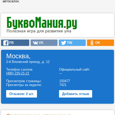
автосалон.
FB
VK
TW
OK
Москва,
2-й Вязовский проезд, д. 12
Телефон салона:
Официальный сайт:
(495) 225-21-21
---
Просмотров страницы:
150477
Просмотры за неделю:
7421
Отзывов: 2 шт.
Добавить отзыв