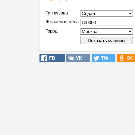
Тип кузова
Желаемая цена
Город
FB
VK
TW
OK