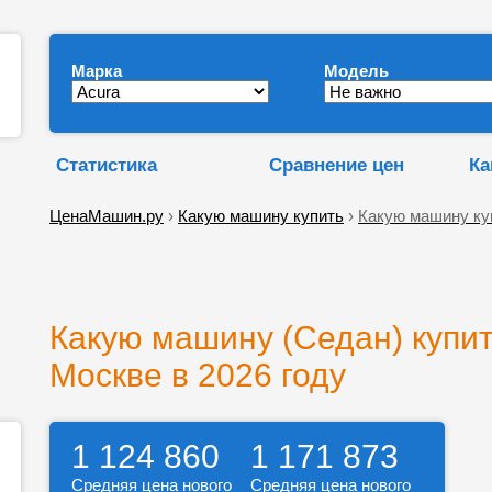
Марка
Модель
Статистика
Сравнение цен
Ка
ЦенаМашин.ру
›
Какую машину купить
›
Какую машину ку
Какую машину (Седан) купит
Москве в 2026 году
1 124 860
1 171 873
Средняя цена нового
Средняя цена нового