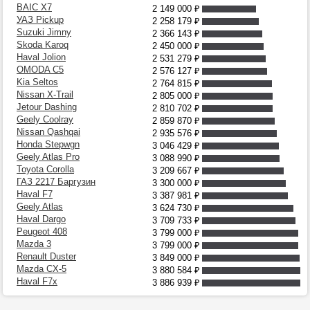
BAIC X7
2 149 000
₽
УАЗ Pickup
2 258 179
₽
Suzuki Jimny
2 366 143
₽
Skoda Karoq
2 450 000
₽
Haval Jolion
2 531 279
₽
OMODA C5
2 576 127
₽
Kia Seltos
2 764 815
₽
Nissan X-Trail
2 805 000
₽
Jetour Dashing
2 810 702
₽
Geely Coolray
2 859 870
₽
Nissan Qashqai
2 935 576
₽
Honda Stepwgn
3 046 429
₽
Geely Atlas Pro
3 088 990
₽
Toyota Corolla
3 209 667
₽
ГАЗ 2217 Баргузин
3 300 000
₽
Haval F7
3 387 981
₽
Geely Atlas
3 624 730
₽
Haval Dargo
3 709 733
₽
Peugeot 408
3 799 000
₽
Mazda 3
3 799 000
₽
Renault Duster
3 849 000
₽
Mazda CX-5
3 880 584
₽
Haval F7x
3 886 939
₽