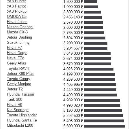
УАЗ Hunter
1 800 000
₽
УАЗ Patriot
1 900 000
₽
УАЗ Pickup
2 300 000
₽
OMODA C5
2 456 143
₽
Haval Jolion
2 570 000
₽
Nissan Qashqai
2 600 000
₽
Mazda CX-5
2 765 000
₽
Jetour Dashing
2 894 900
₽
Suzuki Jimny
3 200 000
₽
Haval F7
3 204 667
₽
Haval Dargo
3 649 000
₽
Haval F7x
3 674 000
₽
Geely Atlas
3 679 990
₽
Toyota RAV4
4 023 200
₽
Jetour X90 Plus
4 199 000
₽
Toyota Camry
4 269 500
₽
Geely Monjaro
4 405 995
₽
Jetour T2
4 449 000
₽
Hyundai Tucson
4 490 000
₽
Tank 300
4 939 000
₽
Haval H9
4 998 020
₽
Kia Sportage
5 190 000
₽
Toyota Highlander
5 292 500
₽
Hyundai Santa Fe
5 495 000
₽
Mitsubishi L200
5 600 000
₽