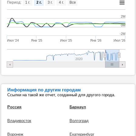
Период:
1 г.
2 г.
3 г.
4 г.
Все
2M
0M
-2M
Июл '24
Янв '25
Июл '25
Янв '26
Июл '26
2020
Информация по другим городам
Ссылки на такой же отчет, созданный для другого города.
Россия
Барнаул
Владивосток
Волгоград
Воронеж
Екатеринбург