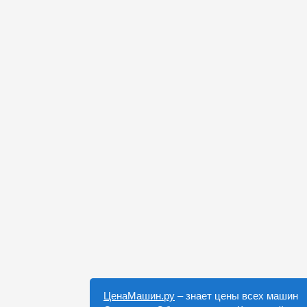
ЦенаМашин.ру
– знает цены всех машин