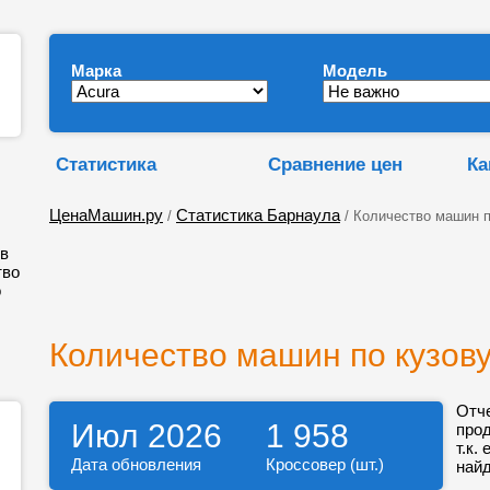
Марка
Модель
Статистика
Сравнение цен
Ка
ЦенаМашин.ру
Статистика Барнаула
/
/ Количество машин п
ов
тво
о
Количество машин по кузов
Отч
Июл 2026
1 958
про
т.к.
Дата обновления
Кроссовер (шт.)
найд