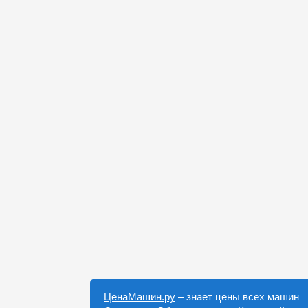
ЦенаМашин.ру
– знает цены всех машин