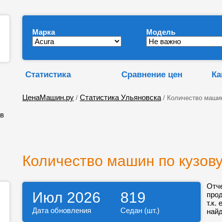
Марка
Модель
Статистика
Сравнение цен
Ка
ЦенаМашин.ру
Статистика Ульяновска
/
/ Количество машин
ов
Количество машин по кузову
Отч
Июл 2026
819
про
т.к.
Дата обновления
Седан (шт.)
найд