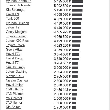
Hyundai Santa Fe
5 495 000
₽
Toyota Highlander
5 292 500
₽
Kia Sportage
5 190 000
₽
Haval H9
4 998 020
₽
Tank 300
4 939 000
₽
Hyundai Tucson
4 490 000
₽
Jetour T2
4 449 000
₽
Geely Monjaro
4 405 995
₽
Toyota Camry
4 269 500
₽
Jetour X90 Plus
4 199 000
₽
Toyota RAV4
4 023 200
₽
Geely Atlas
3 679 990
₽
Haval F7x
3 674 000
₽
Haval Dargo
3 649 000
₽
Haval F7
3 204 667
₽
Suzuki Jimny
3 200 000
₽
Jetour Dashing
2 894 900
₽
Mazda CX-5
2 765 000
₽
Nissan Qashqai
2 600 000
₽
Haval Jolion
2 570 000
₽
OMODA C5
2 456 143
₽
УАЗ Pickup
2 300 000
₽
УАЗ Patriot
1 900 000
₽
УАЗ Hunter
1 800 000
₽
Kia Seltos
1 780 000
₽