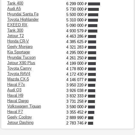
Tank 400
6 299 000
₽
Audi A5
5 730 000
₽
Hyundai Santa Fe
5 500 000
₽
Toyota Highlander
5 310 000
₽
EXEED RX
5 090 000
₽
Tank 300
4 930 579
₽
Jetour T2
4 463 286
₽
Honda CR-V
4 385 625
₽
Geely Monjaro
4 321 283
₽
Kia Sportage
4 295 000
₽
Hyundai Tucson
4 261 250
₽
Jetour X90 Plus
4 199 000
₽
Toyota Camry
4 178 800
₽
Toyota RAV4
4 172 430
₽
Mazda CX-5
4 146 077
₽
Haval F7x
3 950 220
₽
Audi Q3
3 926 038
₽
Haval H9
3 832 333
₽
Haval Dargo
3 731 258
₽
Volkswagen Tiguan
3 590 000
₽
Haval F7
3 355 452
₽
Geely Coolray
2 889 990
₽
Jetour Dashing
2 783 746
₽