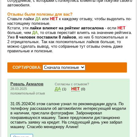
сотрудников, с которыми столкнулись клиенты при покупке своего
автомобиля.
Отзывы были полезны для вас?
Ставьте лайки
ДА
или
НЕТ
к каждому отзыву, чтобы выделить по-
настоящему полезные.
Кстати, эти
лайки влияют на рейтинг автосалона
- если
НЕТ
больше, чем
ДА
, то отзыв перестаёт влиять на значение рейтинга.
Уже
8 человек поставили 8 лайков
, из них 6 положительных и
2 отрицательных. Так как положительных лайков больше, то
можно сделать вывод, что собранные тут отзывы очень даже
правильные и полезные.
СОРТИРОВКА:
Реваль Акмалов
Согласны с отзывом?
ДА
НЕТ
28.03.2025
(1)
(0)
положительный отзыв
31.05.2024Об этом салоне узнал по рекомендации друга. По
телефону рассказали об автомобилях интересующей модели
в наличии, прислали фотографии. Забронировал
понравившуюся машину. Также предложили дистанционно
оставить заявку на кредит. На следующий день уже забрал
машину. Спасибо менеджеру Алине!