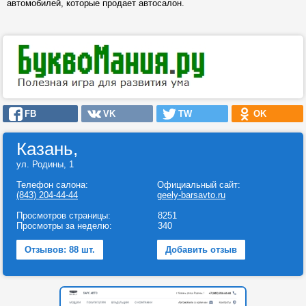
автомобилей, которые продает автосалон.
FB
VK
TW
OK
Казань,
ул. Родины, 1
Телефон салона:
Официальный сайт:
(843) 204-44-44
geely-barsavto.ru
Просмотров страницы:
8251
Просмотры за неделю:
340
Отзывов: 88 шт.
Добавить отзыв