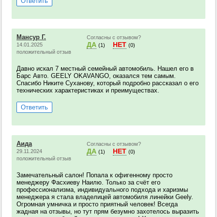
Ответить
Мансур Г.
Согласны с отзывом?
ДА
НЕТ
14.01.2025
(1)
(0)
положительный отзыв
Давно искал 7 местный семейный автомобиль. Нашел его в
Барс Авто. GEELY OKAVANGO, оказался тем самым.
Спасибо Никите Суханову, который подробно рассказал о его
технических характеристиках и преимуществах.
Ответить
Аида
Согласны с отзывом?
ДА
НЕТ
29.11.2024
(1)
(0)
положительный отзыв
Замечательный салон! Попала к офигенному просто
менеджеру Фасхиеву Наилю. Только за счёт его
профессионализма, индивидуального подхода и харизмы
менеджера я стала владелицей автомобиля линейки Geely.
Огромная умничка и просто приятный человек! Всегда
жадная на отзывы, но тут прям безумно захотелось выразить