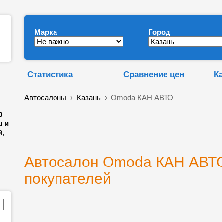
Марка
Город
Статистика
Сравнение цен
К
Автосалоны
›
Казань
›
Omoda КАН АВТО
О
u и
й,
Автосалон Omoda КАН АВТО 
покупателей