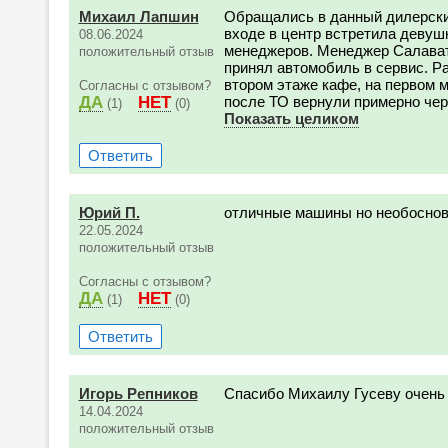
Михаил Лапшин
Обращались в данный дилерски
входе в центр встретила девуш
08.06.2024
менеджеров. Менеджер Салава
положительный отзыв
принял автомобиль в сервис. Рас
втором этаже кафе, на первом 
Согласны с отзывом?
ДА
НЕТ
после ТО вернули примерно чере
(1)
(0)
Показать целиком
Ответить
Юрий П.
отличные машины но необоснов
22.05.2024
положительный отзыв
Согласны с отзывом?
ДА
НЕТ
(1)
(0)
Ответить
Игорь Репников
Спасибо Михаилу Гусеву очень
14.04.2024
положительный отзыв