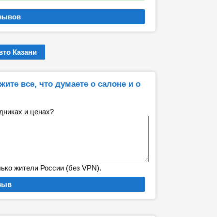
то Казани
ите все, что думаете о салоне и о
удниках и ценах?
лько жители России (без VPN).