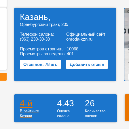
Казань,
Оренбургский тракт, 209
Телефон салона:
Официальный сайт:
(963) 230-30-30
omoda-kzn.ru
Просмотров страницы:
10068
Просмотры за неделю:
401
Отзывов: 78 шт.
Добавить отзыв
4-й
4.43
26
В рейтинге
Оценка
Количество
Казани
салона
оценок