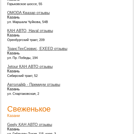
Горьковское шоссе, 55
OMODA Квазар отзывы
Казань
ул. Маршала Чуйкова, 54В
КАН АВТО, Haval отзывы
Казань
Оренбургский тракт, 209
ТрансТехСервис, EXEED отзывы
Казань
ул. Пр. Победы, 194
Jetour КАН АВТО отзывы
Казань
Сибирский тракт, 52
Автолайф - Премиум отзывы
Казань
ул. Спартаковская, 2
Свеженькое
Казани
Geely КАН АВТО отзывы
Казань
ул. Габдуллы Тукая, 115, корп. 3