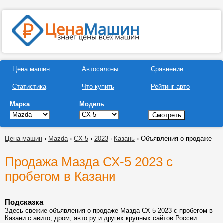
Цена машин
Автосалоны
Сравнение
Статистика
Что купить
Рейтинг авто
Марка
Модель
Цена машин
›
Mazda
›
CX-5
›
2023
›
Казань
› Объявления о продаже
Продажа Мазда СХ-5 2023 с
пробегом в Казани
Подсказка
Здесь свежие объявления о продаже Мазда СХ-5 2023 с пробегом в
Казани с авито, дром, авто.ру и других крупных сайтов России.