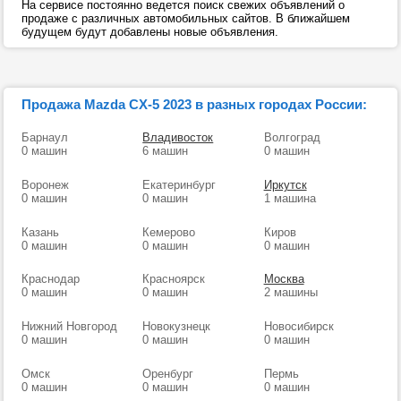
На сервисе постоянно ведется поиск свежих объявлений о
продаже с различных автомобильных сайтов. В ближайшем
будущем будут добавлены новые объявления.
Продажа Mazda CX-5 2023 в разных городах России:
Барнаул
Владивосток
Волгоград
0 машин
6 машин
0 машин
Воронеж
Екатеринбург
Иркутск
0 машин
0 машин
1 машина
Казань
Кемерово
Киров
0 машин
0 машин
0 машин
Краснодар
Красноярск
Москва
0 машин
0 машин
2 машины
Нижний Новгород
Новокузнецк
Новосибирск
0 машин
0 машин
0 машин
Омск
Оренбург
Пермь
0 машин
0 машин
0 машин