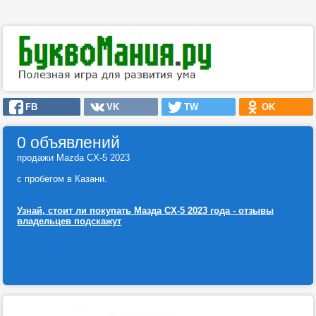
FB
VK
TW
OK
0 объявлений
продажи Mazda CX-5 2023
с пробегом в Казани.
Узнай, стоит ли покупать Мазда СХ-5 2023 года - отзывы
владельцев подскажут