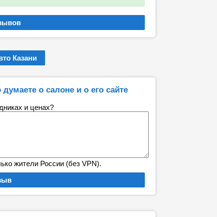
то Казани
 думаете о салоне и о его сайте
удниках и ценах?
лько жители России (без VPN).