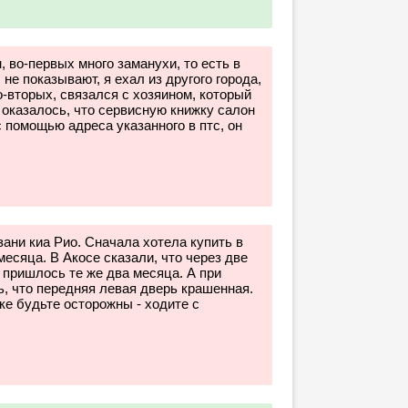
 во-первых много заманухи, то есть в
е показывают, я ехал из другого города,
-вторых, связался с хозяином, который
 оказалось, что сервисную книжку салон
с помощью адреса указанного в птс, он
зани киа Рио. Сначала хотела купить в
месяца. В Акосе сказали, что через две
 пришлось те же два месяца. А при
ь, что передняя левая дверь крашенная.
пке будьте осторожны - ходите с