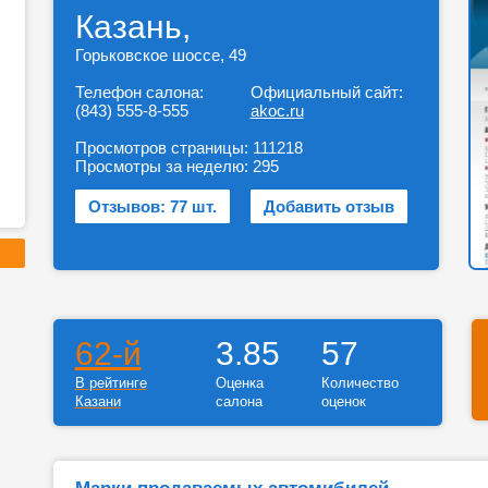
Казань,
Горьковское шоссе, 49
Телефон салона:
Официальный сайт:
(843) 555-8-555
akoc.ru
Просмотров страницы:
111218
Просмотры за неделю:
295
Отзывов: 77 шт.
Добавить отзыв
62-й
3.85
57
В рейтинге
Оценка
Количество
Казани
салона
оценок