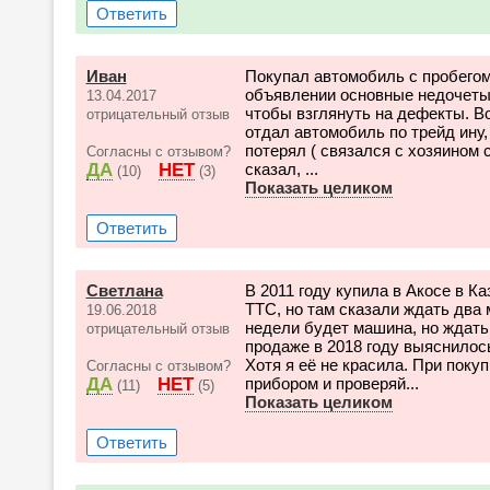
Ответить
Иван
Покупал автомобиль с пробегом,
объявлении основные недочеты н
13.04.2017
чтобы взглянуть на дефекты. Во
отрицательный отзыв
отдал автомобиль по трейд ину,
потерял ( связался с хозяином 
Согласны с отзывом?
ДА
НЕТ
сказал, ...
(10)
(3)
Показать целиком
Ответить
Светлана
В 2011 году купила в Акосе в Ка
ТТС, но там сказали ждать два 
19.06.2018
недели будет машина, но ждать
отрицательный отзыв
продаже в 2018 году выяснилос
Хотя я её не красила. При поку
Согласны с отзывом?
ДА
НЕТ
прибором и проверяй...
(11)
(5)
Показать целиком
Ответить