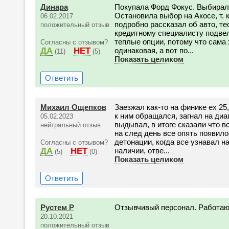
Динара
Покупала Форд Фокус. Выбирал
Остановила выбор на Акосе, т. 
06.02.2017
подробно рассказал об авто, те
положительный отзыв
кредитному специалисту подвел.
теплые опции, потому что сама 
Согласны с отзывом?
ДА
НЕТ
одинаковая, а вот по...
(11)
(5)
Показать целиком
Ответить
Михаил Ощепков
Заезжал как-то на финике ех 25
к ним обращался, загнал на диа
05.02.2023
выдывал, в итоге сказали что в
нейтральный отзыв
на след день все опять появило
детонации, когда все узнавал н
Согласны с отзывом?
ДА
НЕТ
наличии, отве...
(5)
(0)
Показать целиком
Ответить
Рустем Р
Отзывчивый персонал. Работают
20.10.2021
положительный отзыв