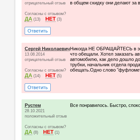
в общем скидку они делают за 
отрицательный отзыв
Согласны с отзывом?
ДА
НЕТ
(13)
(3)
Ответить
Сергей Николаевич
Никогда НЕ ОБРАЩАЙТЕСЬ в эт
что обещали. Хотел заказать а
13.08.2014
автомобилю, как дело дошло до
отрицательный отзыв
трубки, начальник отдела прода
обещать.Одно слово "фуфло
Согласны с отзывом?
ДА
НЕТ
(14)
(5)
Ответить
Рустем
Все понравилось. Быстро, споко
28.10.2021
положительный отзыв
Согласны с отзывом?
ДА
НЕТ
(8)
(1)