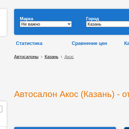
Марка
Город
Статистика
Сравнение цен
К
Автосалоны
›
Казань
›
Акос
Автосалон Акос (Казань) - 