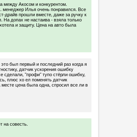
а между Акосом и конкурентом.
к. менеджер Илья очень понравился. Все
ст-драйв прошли вместе, даже за ручку к
 На допах не настаива - взяла только
хотела и защиту. Цена на авто была
, это был первый и последний раз когда я
гностику, датчик ускорения ошибку
се сделали, "профи" тупо стёрли ошибку,
сь, плюс хо ел поменять датчик
а месте цена была одна, спросил все ли в
 на совесть.