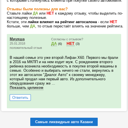
с которыми столкнулись клиенты при покупке своего автомобиля.
Отзывы были полезны для вас?
Ставьте лайки
ДА
или
НЕТ
к каждому отзыву, чтобы выделить по-
настоящему полезные.
Кстати, эти
лайки влияют на рейтинг автосалона
- если
НЕТ
больше, чем
ДА
, то отзыв перестаёт влиять на значение рейтинга.
Миуяша
Согласны с отзывом?
ДА
НЕТ
25.01.2018
(6)
(3)
положительный отзыв
В нашей семье это уже второй Лифан Х60. Первого мы брали
в 2016 на МКПП и на нем ездит муж. С рождением второго
ребенка возникла необходимость в покупке второй машины в
семью. Особенно и выбирать ничего не стали, вернулись в
этот же автосалон "Диалог Авто" к своему менеджеру,
который продал нам первый авто. Из дополнительного
оборудования сразу же ...
Показать целиком
Ответить
Самые ликвидные авто Казани