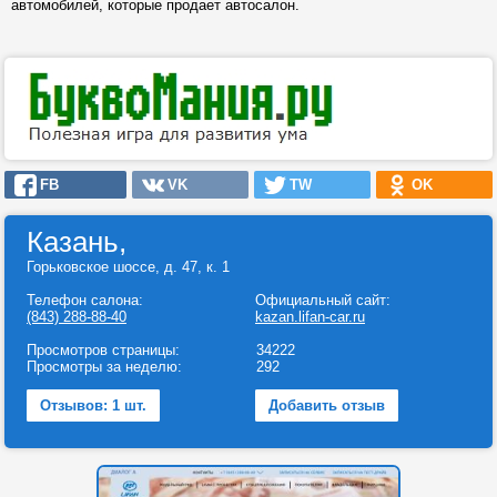
автомобилей, которые продает автосалон.
FB
VK
TW
OK
Казань,
Горьковское шоссе, д. 47, к. 1
Телефон салона:
Официальный сайт:
(843) 288-88-40
kazan.lifan-car.ru
Просмотров страницы:
34222
Просмотры за неделю:
292
Отзывов: 1 шт.
Добавить отзыв