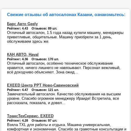
Свежие отзывы об автосалонах Казани, ознакомьтесь:
Барс Авто Geely
Рейтинг: 4.43 Отзывов: 89 шт.
Отличный автосалон, 1.5 года назад купили машину, менеджеры
приветливые, общительные. Машину приобрели за 1 день,
обслуживаем здесь же.
КАН АВТО, Haval
Рейтинг: 4.36 Отзывов: 170 шт.
Отличный автосалон, особенно техническое обслуживание
нравится, ничего лишнего не навязывают. Персонал вежливый,
всё доходчиво объясняют. Зона ожид...
EXEED Центр РРТ Ново-Савиновский
Рейтинг: 4.47 Отзывов: 121 шт.
Замечательный автосалон. Качество обслуживания на высшем
уровне. Спасибо огромное менеджеру Ираиде! Встретила, все
рассказала, показала, и довел...
ТрансТехСервис, EXEED
Рейтинг: 4.28 Отзывов: 97 шт.
Взяла TXL для работы и отдыха. Машина универсальная,
комфортная и экономичная. Спасибо за грамотные консультации и