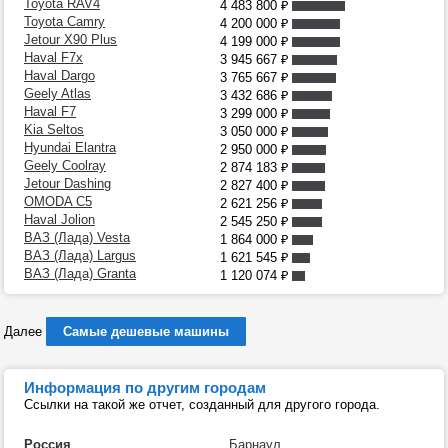
Toyota RAV4
4 483 800
₽
Toyota Camry
4 200 000
₽
Jetour X90 Plus
4 199 000
₽
Haval F7x
3 945 667
₽
Haval Dargo
3 765 667
₽
Geely Atlas
3 432 686
₽
Haval F7
3 299 000
₽
Kia Seltos
3 050 000
₽
Hyundai Elantra
2 950 000
₽
Geely Coolray
2 874 183
₽
Jetour Dashing
2 827 400
₽
OMODA C5
2 621 256
₽
Haval Jolion
2 545 250
₽
ВАЗ (Лада) Vesta
1 864 000
₽
ВАЗ (Лада) Largus
1 621 545
₽
ВАЗ (Лада) Granta
1 120 074
₽
Далее
Самые дешевые машины
Информация по другим городам
Ссылки на такой же отчет, созданный для другого города.
Россия
Барнаул