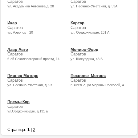
Саратов
Саратов
ул. Академика Антонова д. 28
ул. Песчано-Уметская, д. 53А
Икар
Карсар
Саратов
Саратов
ул. Аэропорт, 20
ул. Орджоникидзе, 131 А
Лавр Авто
Мониро-Форд
Саратов
Саратов
6-ой Соколовогорский проезд, 14
ул. Шехурдина, 43 Б
Пионер Моторс
Покровск Моторс
Саратов
Саратов
ул. Песчано-Уметская, д. 53
г.Энгельс, ул.Марины Расковой, 4
ПремьеКар
Саратов
ул.Орджоникидзе, д.131 а
Страница:
1
|
2