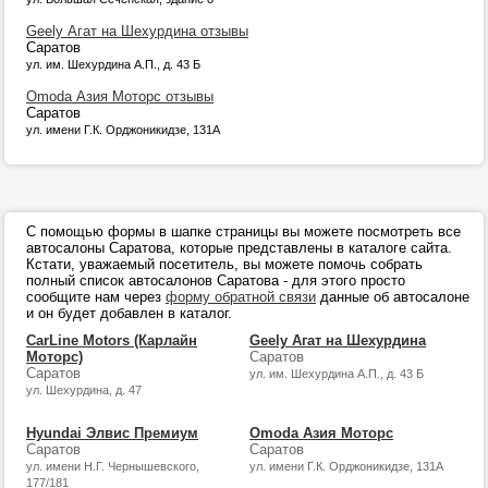
Geely Агат на Шехурдина отзывы
Саратов
ул. им. Шехурдина А.П., д. 43 Б
Omoda Азия Моторс отзывы
Саратов
ул. имени Г.К. Орджоникидзе, 131А
С помощью формы в шапке страницы вы можете посмотреть все
автосалоны Саратова, которые представлены в каталоге сайта.
Кстати, уважаемый посетитель, вы можете помочь собрать
полный список автосалонов Саратова - для этого просто
сообщите нам через
форму обратной связи
данные об автосалоне
и он будет добавлен в каталог.
CarLine Motors (Карлайн
Geely Агат на Шехурдина
Моторс)
Саратов
Саратов
ул. им. Шехурдина А.П., д. 43 Б
ул. Шехурдина, д. 47
Hyundai Элвис Премиум
Omoda Азия Моторс
Саратов
Саратов
ул. имени Н.Г. Чернышевского,
ул. имени Г.К. Орджоникидзе, 131А
177/181