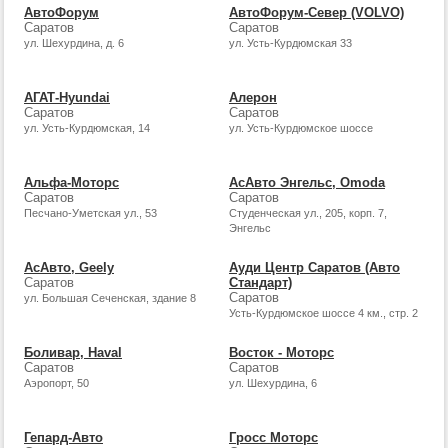
АвтоФорум
АвтоФорум-Север (VOLVO)
Саратов
Саратов
ул. Шехурдина, д. 6
ул. Усть-Курдюмская 33
АГАТ-Hyundai
Алерон
Саратов
Саратов
ул. Усть-Курдюмская, 14
ул. Усть-Курдюмское шоссе
Альфа-Моторс
АсАвто Энгельс, Omoda
Саратов
Саратов
Песчано-Уметская ул., 53
Студенческая ул., 205, корп. 7,
Энгельс
АсАвто, Geely
Ауди Центр Саратов (Авто
Саратов
Стандарт)
Саратов
ул. Большая Сеченская, здание 8
Усть-Курдюмское шоссе 4 км., стр. 2
Боливар, Haval
Восток - Моторс
Саратов
Саратов
Аэропорт, 50
ул. Шехурдина, 6
Гепард-Авто
Гросс Моторс