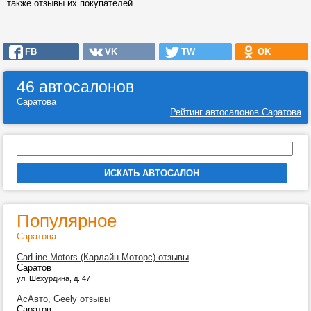
также отзывы их покупателей.
FB
VK
TW
OK
46 автосалонов
Саратова
Рейтинг автосалонов Саратова
Популярное
Саратова
CarLine Motors (Карлайн Моторс) отзывы
Саратов
ул. Шехурдина, д. 47
АсАвто, Geely отзывы
Саратов