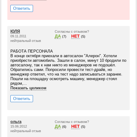
Ответить
ЮЛЯ
Согласны с отзывом?
ДА
НЕТ
09.11.2011
(7)
(5)
нейтральный отзыв
РАБОТА ПЕРСОНАЛА
В конце октября приехали в автосалон "Алерон". Хотели
приобрести автомобиль. Зашли в салон, минут 10 бродили по
автосалону, так к нам никто из менеджеров не подошёл.
Обратились сами. Попросили провести тест-драйв, но
менеджер ответил, что на тест надо записываться заранее.
Пошли на площадку осмотреть машину, менеджер стоял
рядом,...
Показать целиком
Ответить
ольга
Согласны с отзывом?
ДА
НЕТ
15.06.2012
(6)
(5)
нейтральный отзыв