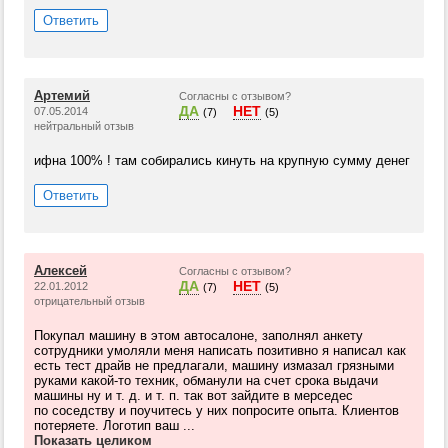
Ответить
Артемий
Согласны с отзывом?
ДА
НЕТ
07.05.2014
(7)
(5)
нейтральный отзыв
ифна 100% ! там собирались кинуть на крупную сумму денег
Ответить
Алексей
Согласны с отзывом?
ДА
НЕТ
22.01.2012
(7)
(5)
отрицательный отзыв
Покупал машину в этом автосалоне, заполнял анкету
сотрудники умоляли меня написать позитивно я написал как
есть тест драйв не предлагали, машину измазал грязными
руками какой-то техник, обманули на счет срока выдачи
машины ну и т. д. и т. п. так вот зайдите в мерседес
по соседству и поучитесь у них попросите опыта. Клиентов
потеряете. Логотип ваш ...
Показать целиком