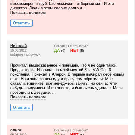
высокомерен и груб. Его лексикон - отборный мат. И это
директор. Люди в этом салоне долго н...
Показать целиком
Ответить
Николай
Согласны с отзывом?
ДА
НЕТ
15.05.2012
(9)
(5)
нейтральный отзыв
Прочитал вышесказанное и понимаю, что я не один такой.
Предыстория. Изначально моей мечтой был VW Golf 6
поколения. Приехал в Алерон. В первые выбирал себе новый
авто. Но я знал за чем иду и сразу сам обратился. Мне
сказали, извините, все менеджеры заняты, но сейчас что-
нибудь придумаем. И вы знаете, я был очень удивлен. Меня
проводили к девушке, ...
Показать целиком
Ответить
ольга
Согласны с отзывом?
ДА
НЕТ
06.06.2012