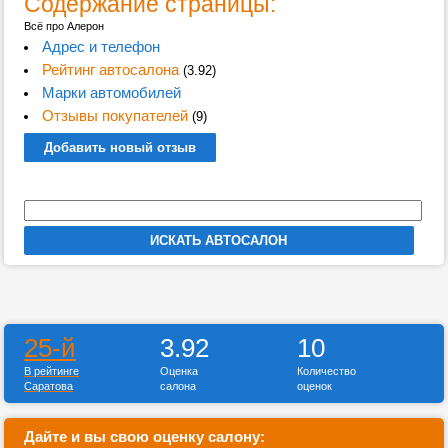
Содержание страницы:
Всё про Алерон
Адрес и телефон
Рейтинг автосалона
(3.92)
Марки автомобилей
Отзывы покупателей
(9)
Добавить новый отзыв
25-й
3.92
10
В рейтинге
Оценка
Количество
Саратова
салона
оценок
Дайте и вы свою оценку салону: