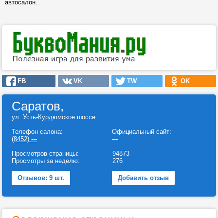
автосалон.
FB
VK
TW
OK
Саратов,
ул. Усть-Курдюмское шоссе
Телефон салона:
Официальный сайт:
(8452) ---
---
Просмотров страницы:
94873
Просмотры за неделю:
276
Отзывов: 9 шт.
Добавить отзыв