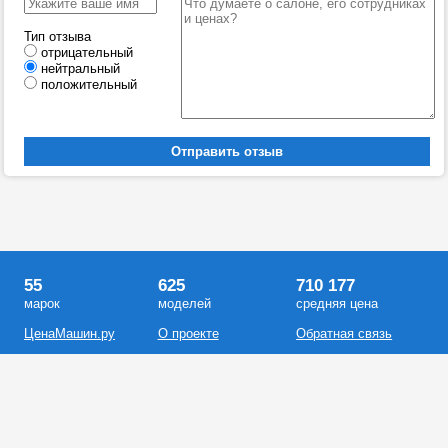
Тип отзыва
отрицательный
нейтральный
положительный
55
625
710 177
марок
моделей
средняя цена
ЦенаМашин.ру
О проекте
Обратная связь