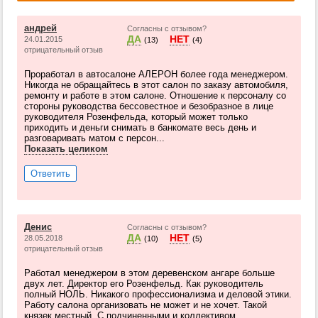
андрей
Согласны с отзывом?
ДА
НЕТ
24.01.2015
(13)
(4)
отрицательный отзыв
Проработал в автосалоне АЛЕРОН более года менеджером.
Никогда не обращайтесь в этот салон по заказу автомобиля,
ремонту и работе в этом салоне. Отношение к персоналу со
стороны руководства бессовестное и безобразное в лице
руководителя Розенфельда, который может только
приходить и деньги снимать в банкомате весь день и
разговаривать матом с персон...
Показать целиком
Ответить
Денис
Согласны с отзывом?
ДА
НЕТ
28.05.2018
(10)
(5)
отрицательный отзыв
Работал менеджером в этом деревенском ангаре больше
двух лет. Директор его Розенфельд. Как руководитель
полный НОЛЬ. Никакого профессионализма и деловой этики.
Работу салона организовать не может и не хочет. Такой
князек местный. С подчиненными и коллективом