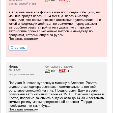
(8)
(5)
отрицательный отзыв
в Алероне заказала фольксваген поло седан. обещали, что
машина придет через 3,5 -4 месяца. через 4 месяца
сообщили, что сроки поставки автомобиля увеличелись. не
какой информации добиться не возможно. перед заказом
автомобиля решила пройти тест драив, но с парковки
автомобиль проехал несколько метров и менеджер по
продажам, который сидел за рулём ...
Показать целиком
Ответить
Игорь
Согласны с отзывом?
ДА
НЕТ
09.11.2011
(8)
(5)
нейтральный отзыв
Получал 9 ноября купленную машину в Алероне. Работа
рядового менеджера оцениваю положительно, а вот всё
остальное сплошной негатив: Предыстория: Дату и время
получения авто назначил салон на 15.00. Позвонил заранее в
8 утра, попросил закончить выдачу авто до 14.30 и поставить
зимнию резину марки предложенной салоном. Твёрдо
пообещали что так и буд...
Показать целиком