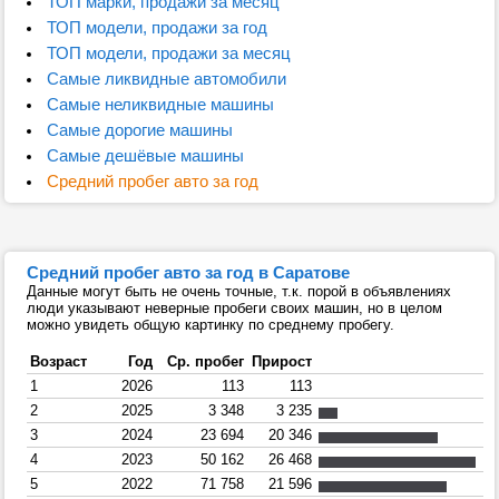
ТОП марки, продажи за месяц
ТОП модели, продажи за год
ТОП модели, продажи за месяц
Самые ликвидные автомобили
Самые неликвидные машины
Самые дорогие машины
Самые дешёвые машины
Средний пробег авто за год
Средний пробег авто за год в Саратове
Данные могут быть не очень точные, т.к. порой в объявлениях
люди указывают неверные пробеги своих машин, но в целом
можно увидеть общую картинку по среднему пробегу.
Возраст
Год
Ср. пробег
Прирост
1
2026
113
113
2
2025
3 348
3 235
3
2024
23 694
20 346
4
2023
50 162
26 468
5
2022
71 758
21 596