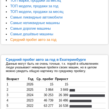
ТОП марки, продажи за месяц
ТОП модели, продажи за год
ТОП модели, продажи за месяц
Самые ликвидные автомобили
Самые неликвидные машины
Самые дорогие машины
Самые дешёвые машины
Средний пробег авто за год
Средний пробег авто за год в Екатеринбурге
Данные могут быть не очень точные, т.к. порой в объявлениях
люди указывают неверные пробеги своих машин, но в целом
можно увидеть общую картинку по среднему пробегу.
Возраст
Год
Ср. пробег
Прирост
1
2026
15
15
2
2025
3 864
3 849
3
2024
30 253
26 389
4
2023
46 739
16 486
5
2022
63 277
16 538